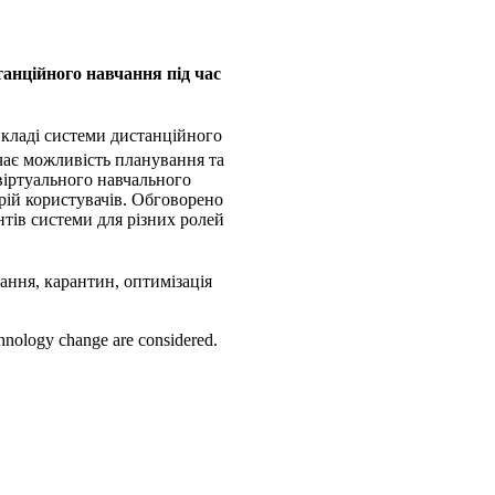
анційного навчання під час
кладі системи дистанційного
ачає можливість планування та
віртуального навчального
орій користувачів. Обговорено
тів системи для різних ролей
ання, карантин, оптимізація
chnology change are considered.