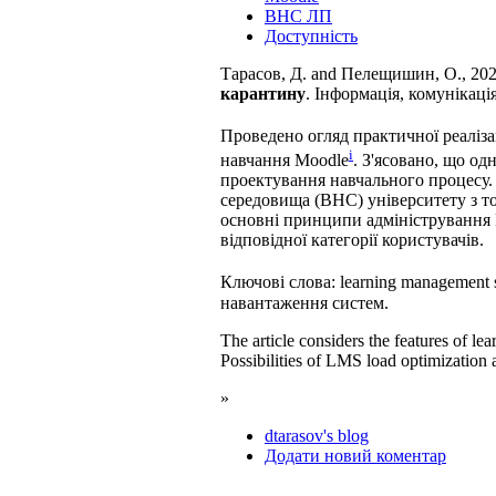
ВНС ЛП
Доступність
Тарасов, Д. and Пелещишин, О., 20
карантину
. Інформація, комунікація
Проведено огляд практичної реаліза
i
навчання Moodle
. З'ясовано, що од
проектування навчального процесу. 
середовища (ВНС) університету з то
основні принципи адміністрування 
відповідної категорії користувачів.
Ключові слова: learning management
навантаження систем.
The article considers the features of 
Possibilities of LMS load optimization 
»
dtarasov's blog
Додати новий коментар