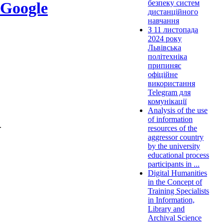
безпеку систем
 Google
дистанційного
навчання
З 11 листопада
2024 року
Львівська
політехніка
припиняє
офіційне
використання
Telegram для
комунікації
Analysis of the use
of information
.
resources of the
aggressor country
by the university
educational process
participants in ...
Digital Humanities
in the Concept of
Training Specialists
in Information,
Library and
Archival Science