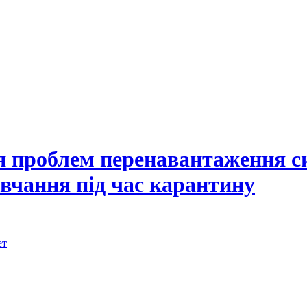
я проблем перенавантаження с
вчання під час карантину
ет