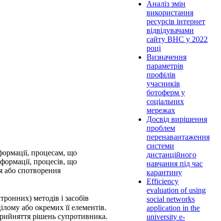
Аналіз змін
використання
ресурсів інтернет
відвідувачами
сайту ВНС у 2022
році
Визначення
параметрів
профілів
учасників
ботоферм у
соціальних
мережах
Досвід вирішення
проблем
перенавантаження
системи
формації, процесам, що
дистанційного
формації, процесів, що
навчання під час
я або спотворення
карантину
Efficiency
evaluation of using
тронних) методів і засобів
social networks
лому або окремих її елементів.
application in the
прийняття рішень супротивника.
university e-