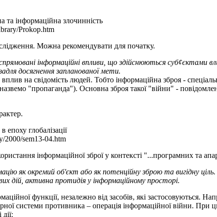
а та інформаційна злочинність
library/Prokop.htm
слідження. Можна рекомендувати для початку.
еспрямовані інформаційні впливи, що здійснюються суб¢єктами вли
задля досягнення запланованої мети.
вплив на свідомість людей. Тобто інформаційна зброя - спеціаль
(назвемо "пропаганда"). Основна зброя такої "війни" - повідомлен
рактер.
в епоху глобалізації
ary/2000/sem13-04.htm
ристання інформаційної зброї у контексті "...програмних та апар
мацію як окремий об'єкт або як потенційну зброю та вигідну ціль
ових дій, активна протидія у інформаційному просторі.
рмаційної функції, незалежно від засобів, які застосовуються. Н
рної системи противника – операція інформаційної війни. При ц
дії: