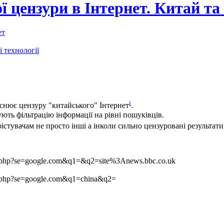
 цензури в Інтернет. Китай та
ет
 технології
i
снює цензуру "китайського" Інтернет
.
ують фільтрацію інформації на рівні пошуківців.
істувачам не просто інші а інколи сильно цензуровані результати
rch.php?se=google.com&q1=&q2=site%3Anews.bbc.co.uk
rch.php?se=google.com&q1=china&q2=