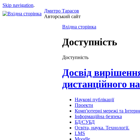
Skip navigation
.
Дмитро Тарасов
Авторський сайт
Вхідна сторінка
Доступність
Доступність
Досвід вирішенн
дистанційного на
Наукові публікації
Проекти
Комп'ютерні мережі та Інтерн
Інформаційна безпека
БД/СУБД
Освіта, наука. Технології.
LMS
Moodle