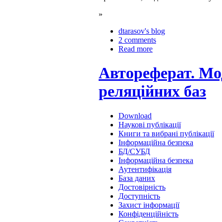
»
dtarasov's blog
2 comments
Read more
Автореферат. Мо
реляційних баз
Download
Наукові публікації
Книги та вибрані публікації
Інформаційна безпека
БД/СУБД
Інформаційна безпека
Аутентифікація
База даних
Достовірність
Доступність
Захист інформації
Конфіденційність