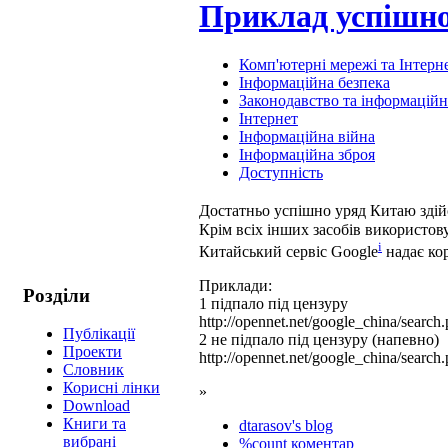
Приклад успішної
Комп'ютерні мережі та Інтерн
Інформаційна безпека
Законодавство та інформаційні
Інтернет
Інформаційна війна
Інформаційна зброя
Доступність
Достатньо успішно уряд Китаю здій
Крім всіх інших засобів використов
i
Китайський сервіс Google
надає кор
Приклади:
Розділи
1 підпало під цензуру
http://opennet.net/google_china/sea
Публікації
2 не підпало під цензуру (напевно)
Проекти
http://opennet.net/google_china/sea
Cловник
Корисні лінки
»
Download
Книги та
dtarasov's blog
вибрані
%count коментар