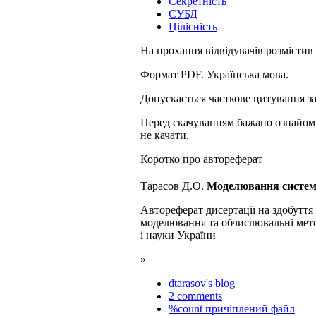
Секретність
СУБД
Цілісність
На прохання відвідувачів розмістив 
Формат PDF. Українська мова.
Допускається часткове цитування з
Перед скачуванням бажано ознайоми
не качати.
Коротко про автореферат
Тарасов Д.О.
Моделювання системи
Автореферат дисертації на здобуття
моделювання та обчислювальні метод
і науки України
»
dtarasov's blog
2 comments
%count причіплений файл