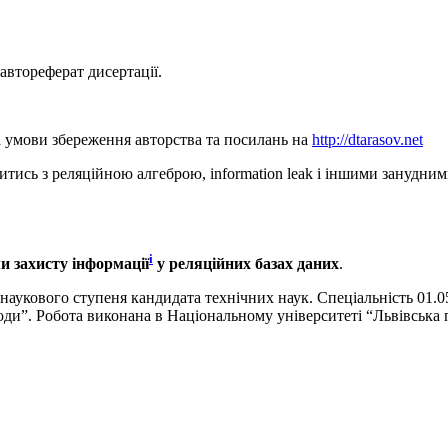
автореферат дисертації.
а умови збереження авторства та посилань на
http://dtarasov.net
тись з реляційною алгеброю, information leak і іншими занудним
i
 захисту інформації
у реляційних базах даних
.
 наукового ступеня кандидата технічних наук. Спеціальність 01.
и”. Робота виконана в Національному університеті “Львівська п