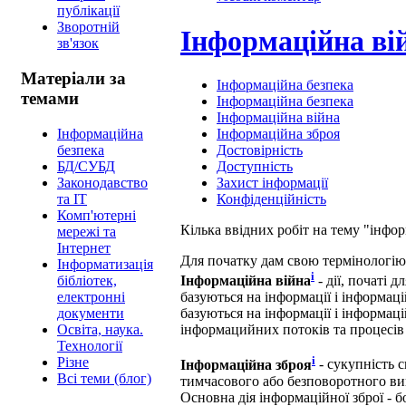
публікації
Зворотній
Інформаційна ві
зв'язок
Матеріали за
Інформаційна безпека
темами
Інформаційна безпека
Інформаційна війна
Інформаційна
Інформаційна зброя
безпека
Достовірність
БД/СУБД
Доступність
Законодавство
Захист інформації
та ІТ
Конфіденційність
Комп'ютерні
Кілька ввідних робіт на тему "інфор
мережі та
Інтернет
Для початку дам свою термінологію
Інформатизація
i
бібліотек,
Інформаційна війна
- дії, початі 
електронні
базуються на інформації і інформац
документи
базуються на інформації і інформац
Освіта, наука.
інформацийних потоків та процесі
Технології
i
Різне
Інформаційна зброя
- сукупність с
Всі теми (блог)
тимчасового або безповоротного вив
Основна дія інформаційної зброї -