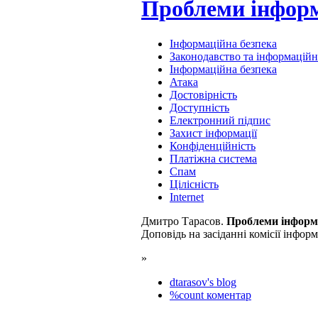
Проблеми інформ
Інформаційна безпека
Законодавство та інформаційні
Інформаційна безпека
Атака
Достовірність
Доступність
Електронний підпис
Захист інформації
Конфіденційність
Платіжна система
Спам
Цілісність
Internet
Дмитро Тарасов.
Проблеми інформа
Доповідь на засіданні комісії інфор
»
dtarasov's blog
%count коментар