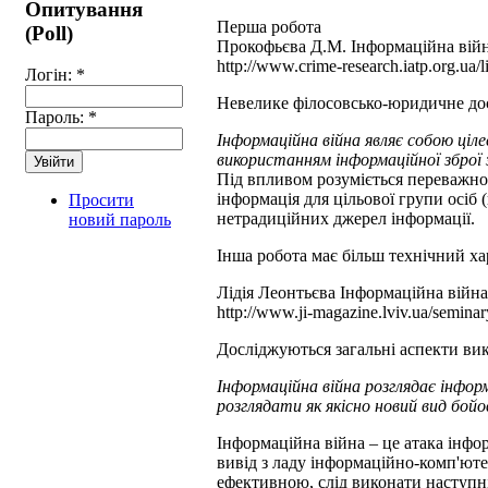
Опитування
Перша робота
(Poll)
Прокофьєва Д.М. Інформаційна війн
http://www.crime-research.iatp.org.ua/
Логін:
*
Невелике філосовсько-юридичне до
Пароль:
*
Інформаційна війна являє собою ціл
використанням інформаційної зброї 
Під впливом розуміється переважно 
інформація для цільової групи осіб 
Просити
нетрадиційних джерел інформації.
новий пароль
Інша робота має більш технічний ха
Лідія Леонтьєва Інформаційна війна 
http://www.ji-magazine.lviv.ua/semin
Досліджуються загальні аспекти вико
Інформаційна війна розглядає інфор
розглядати як якісно новий вид бой
Інформаційна війна – це атака інфо
вивід з ладу інформаційно-комп'юте
ефективною, слід виконати наступні 