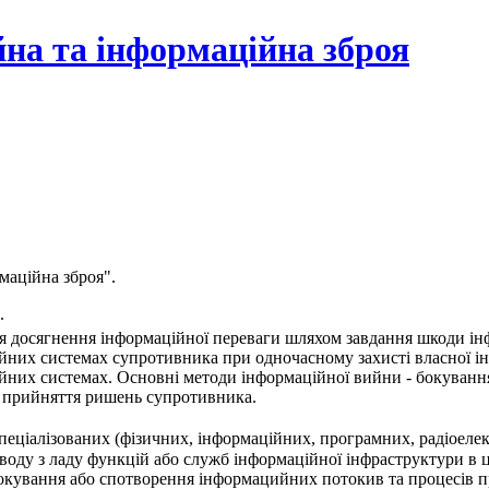
йна та інформаційна зброя
маційна зброя".
.
для досягнення інформаційної переваги шляхом завдання шкоди ін
ійних системах супротивника при одночасному захисті власної ін
ійних системах. Основні методи інформаційної вийни - бокуванн
в прийняття ришень супротивника.
пеціалізованих (фізичних, інформаційних, програмних, радіоелек
оду з ладу функцій або служб інформаційної інфраструктури в ці
 бокування або спотворення інформацийних потокив та процесів 