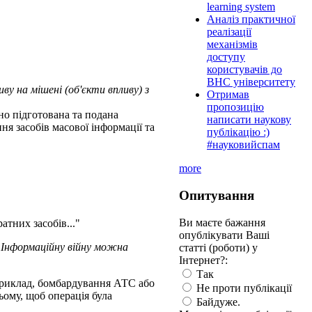
learning system
Аналіз практичної
реалізації
механізмів
доступу
користувачів до
ВНС університету
ву на мішені (об'єкти впливу) з
Отримав
пропозицію
но підготована та подана
написати наукову
ня засобів масової інформації та
публікацію :)
#науковийспам
more
Опитування
Ви маєте бажання
атних засобів..."
опублікувати Ваші
. Інформаційну війну можна
статті (роботи) у
Інтернет?:
Так
априклад, бомбардування АТС або
Не проти публікації
ьому, щоб операція була
Байдуже.