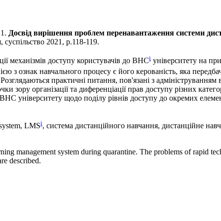
21.
Досвід вирішення проблем перенавантаження системи дист
, суспільство 2021, p.118-119.
i
ції механізмів доступу користувачів до ВНС
університету на при
нією з ознак навчального процесу є його керованість, яка передб
Розглядаються практичні питання, пов'язані з адмініструванням 
чки зору організації та диференціації прав доступу різних катег
ВНС університету щодо поділу рівнів доступу до окремих елемен
i
 system, LMS
, система дистанційного навчання, дистанційне навч
learning management system during quarantine. The problems of rapid te
are described.