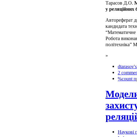
Тарасов Д.О.
М
у реляційних 
Автореферат ди
кандидата техн
“Математичне 
Робота виконан
політехніка” М
»
dtarasov's
2 commen
%count п
Модел
захист
реляці
Наукові п