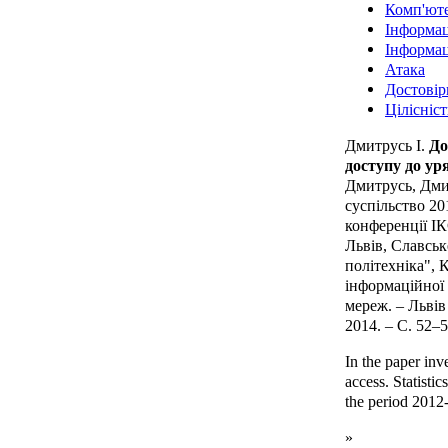
Комп'юте
Інформац
Інформац
Атака
Достовір
Цілісніст
Дмитрусь І.
До
доступу до ур
Дмитрусь, Дмит
суспільство 20
конференції ІК
Львів, Славськ
політехніка", 
інформаційної 
мереж. – Львів
2014. – С. 52–5
In the paper inv
access. Statist
the period 2012
»