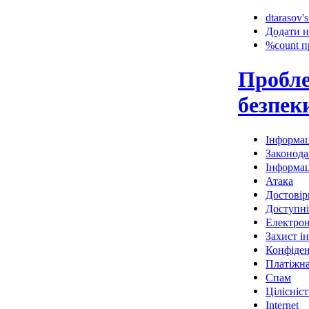
dtarasov's
Додати н
%count п
Пробле
безпек
Інформац
Законода
Інформац
Атака
Достовір
Доступні
Електро
Захист і
Конфіден
Платіжна
Спам
Цілісніст
Internet