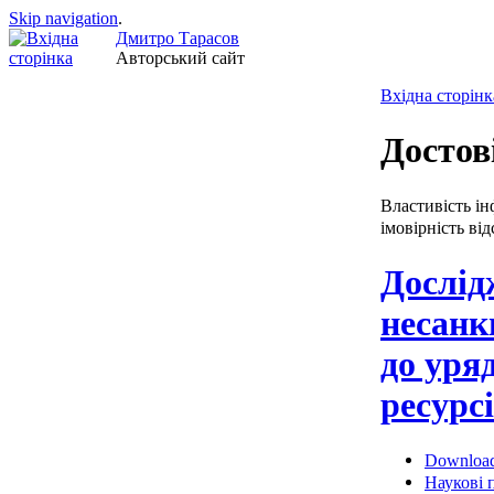
Skip navigation
.
Дмитро Тарасов
Авторський сайт
Вхідна сторінк
Достов
Властивість і
імовірність ві
Дослід
несанк
до уря
ресурс
Downloa
Наукові п