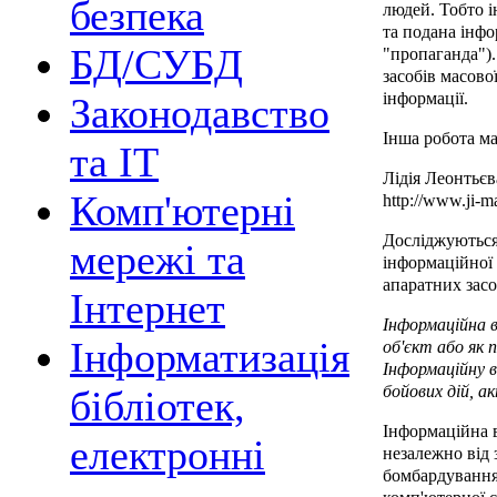
безпека
людей. Тобто і
та подана інфо
БД/СУБД
"пропаганда").
засобів масово
інформації.
Законодавство
Інша робота ма
та ІТ
Лідія Леонтьєв
Комп'ютерні
http://www.ji-m
Досліджуються
мережі та
інформаційної 
апаратних засоб
Інтернет
Інформаційна в
Інформатизація
об'єкт або як 
Інформаційну в
бойових дій, а
бібліотек,
Інформаційна в
електронні
незалежно від 
бомбардування