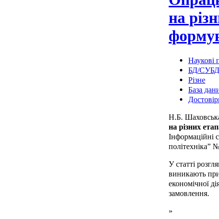
на різ
формув
Наукові п
БД/СУБ
Різне
База дан
Достовір
Н.Б. Шаховськ
на різних ет
Інформаційні с
політехніка” №
У статті розгл
виникають при
економічної дія
замовлення.
»