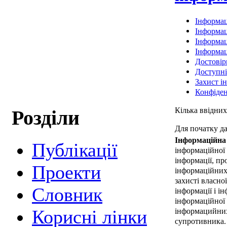
Інформац
Інформац
Інформац
Інформац
Достовір
Доступні
Захист і
Конфіден
Кілька ввідних
Розділи
Для початку д
Інформаційна
Публікації
інформаційної
інформації, пр
Проекти
інформаційних
захисті власно
Cловник
інформації і і
інформаційної
інформацийних
Корисні лінки
супротивника.