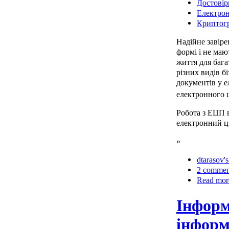
Достовір
Електро
Криптог
Надійне завіре
формі і не ма
життя для бага
різних видів б
документів у 
електронного 
Робота з ЕЦП в
електронний ц
»
dtarasov's
2 commen
Read mor
Інформ
інформ