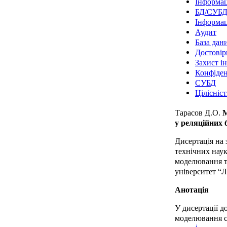
Інформац
БД/СУБ
Інформац
Аудит
База дан
Достовір
Захист і
Конфіден
СУБД
Цілісніст
Тарасов Д.О.
М
у реляційних 
Дисертація на 
технічних наук
моделювання т
університет “Л
Анотація
У дисертації 
моделювання с