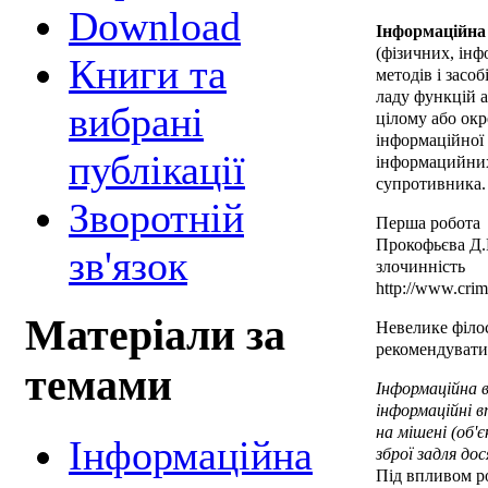
Download
Інформаційна
(фізичних, ін
Книги та
методів і засо
ладу функцій 
вибрані
цілому або окр
інформаційної 
публікації
інформацийних
супротивника.
Зворотній
Перша робота
Прокофьєва Д.
зв'язок
злочинність
http://www.crim
Матеріали за
Невелике філо
рекомендувати 
темами
Інформаційна в
інформаційні 
на мішені (об'
Інформаційна
зброї задля до
Під впливом ро