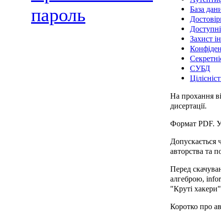
База дан
пароль
Достовір
Доступні
Захист і
Конфіден
Секретні
СУБД
Цілісніст
На прохання ві
дисертації.
Формат PDF. У
Допускається 
авторства та 
Перед скачува
алгеброю, info
"Круті хакери"
Коротко про а