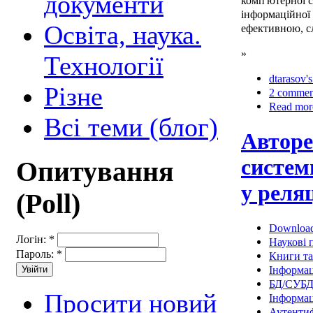
документи
комп'ютерної 
інформаційної 
Освіта, наука.
ефективною, сл
»
Технології
dtarasov's
Різне
2 commen
Read mor
Всі теми (блог)
Авторе
систем
Опитування
у реля
(Poll)
Downloa
Логін:
*
Наукові п
Пароль:
*
Книги та
Інформац
БД/СУБ
Просити новий
Інформац
Аутентиф