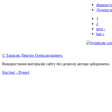
dtarasov's
Додати н
1
2
next ›
last »
© Тарасов Дмитро Олександрович.
Використання матеріалів сайту без дозволу автора заборонено.
Хостінг - Ріднет