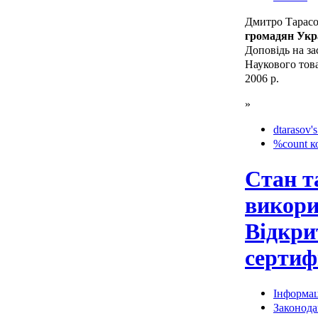
Дмитро Тарас
громадян Укр
Доповідь на за
Наукового това
2006 р.
»
dtarasov's
%count к
Стан т
викори
Відкри
сертиф
Інформац
Законода