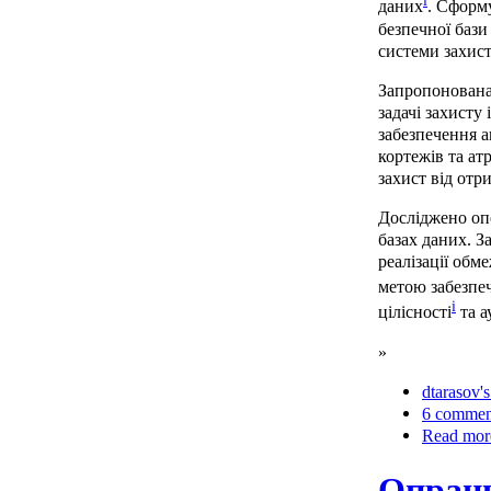
i
даних
. Сформ
безпечної бази
системи захист
Запропонована 
задачі захисту
забезпечення ав
кортежів та ат
захист від отр
Досліджено опе
базах даних. 
реалізації обм
метою забезпе
i
цілісності
та а
»
dtarasov's
6 commen
Read mor
Опрацю