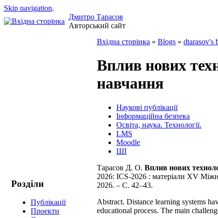
Skip navigation
.
Дмитро Тарасов
Авторський сайт
Вхідна сторінка
»
Blogs
»
dtarasov's 
Вплив нових техн
навчання
Наукові публікації
Інформаційна безпека
Освіта, наука. Технології.
LMS
Moodle
ШІ
Тарасов Д. О.
Вплив нових техноло
2026: ICS-2026 : матеріали ХV Міжна
Розділи
2026. – C. 42–43.
Abstract. Distance learning systems hav
Публікації
educational process. The main challenge
Проекти