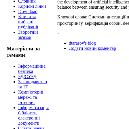
Cловник
the development of artificial intelligen
Корисні лінки
balance between ensuring security and 
Download
Книги та
Ключові слова: Системи дистанційно
вибрані
прокторингу, верифікація особи, de
публікації
Зворотній
»
зв'язок
dtarasov's blog
Матеріали за
Додати новий коментар
темами
Інформаційна
безпека
БД/СУБД
Законодавство
та ІТ
Комп'ютерні
мережі та
Інтернет
Інформатизація
бібліотек,
електронні
документи
Освіта, наука.