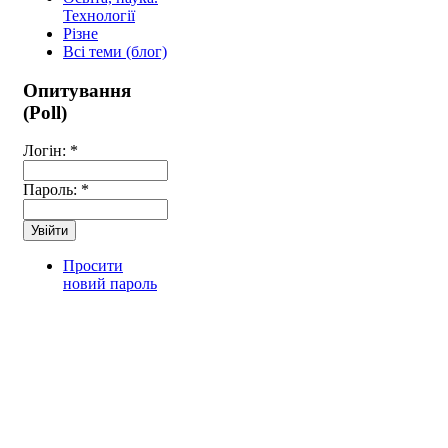
Технології
Різне
Всі теми (блог)
Опитування
(Poll)
Логін:
*
Пароль:
*
Просити
новий пароль