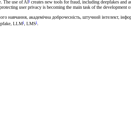
i
ce. The use of AI
creates new tools for fraud, including deepfakes and 
protecting user privacy is becoming the main task of the development of
го навчання, академічна доброчесність, штучний інтелект, інфо
i
i
epfake, LLM
, LMS
.