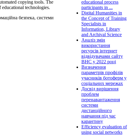
automated copying tools. The
educational process
 educational technologies.
participants in ...
Digital Humanities in
рмаційна безпека, системи
the Concept of Training
Specialists in
Information, Library
and Archival Science
Аналіз змін
використання
ресурсів інтернет
відвідувачами сайту
ВНС у 2022 році
Визначення
параметрів профілів
учасників ботоферм у
соціальних мережах
Досвід вирішення
проблем
перенавантаження
системи
дистанційного
навчання під час
карантину
Efficiency evaluation of
using social networks