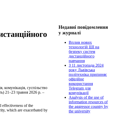
Недавні повідомлення
истанційного
у журналі
Вплив нових
технологій ШІ на
безпеку систем
дистанційного
навчання
З 11 листопада 2024
року Львівська
політехніка припиняє
офіційне
використання
я, комунікація, суспільство
Telegram для
ь) 21–23 травня 2026 р. –
комунікації
Analysis of the use of
information resources of
 effectiveness of the
the aggressor country by
grity, which are exacerbated by
the university