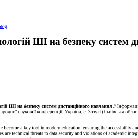
blog
ологій ШІ на безпеку систем д
гій ШІ на безпеку систем дистанційного навчання
// Інформаці
родної наукової конференції, Україна, с. Зозулі (Львівська област
e become a key tool in modern education, ensuring the accessibility and
s are technical threats to data security and violations of academic inte