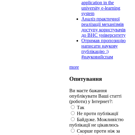
application in the
university e-learning
system
Аналіз практичної
реалізації механізмів
доступу користувачів
до ВНС університету
Отримав пропозицію
написати наукову
публікацію :)
#науковийспам
more
Опитування
Ви маєте бажання
опублікувати Ваші статті
(роботи) у Інтернет?:
Так
Не проти публікації
Байдуже. Можливістю
публікації не цікавлюсь
Скорше проти ніж за