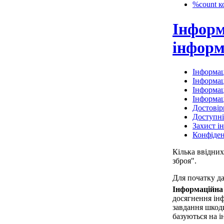
%count к
Інформ
інформ
Інформац
Інформац
Інформац
Інформац
Достовір
Доступні
Захист і
Конфіден
Кілька ввідних
зброя".
Для початку д
Інформаційна
досягнення ін
завдання шкод
базуються на і