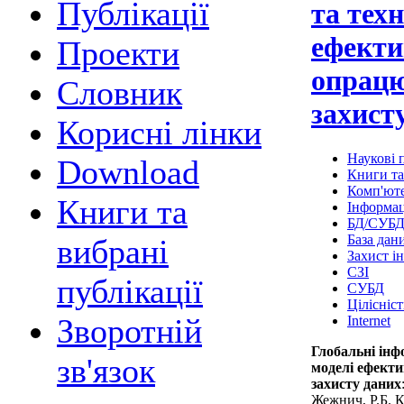
Публікації
та техн
ефекти
Проекти
опрацю
Cловник
захист
Корисні лінки
Наукові п
Download
Книги та
Комп'юте
Книги та
Інформац
БД/СУБ
База дан
вибрані
Захист і
СЗІ
публікації
СУБД
Цілісніст
Зворотній
Internet
Глобальні інф
зв'язок
моделі ефекти
захисту даних
Жежнич, Р.Б. 