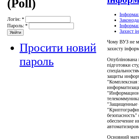
(Poll)
Інформац
Логін:
*
Законода
Інформац
Пароль:
*
Захист і
Чому ВУЗ не мо
Просити новий
захисту інформ
пароль
Опублінована н
підготовки сту
спеціальностя
защиты информ
"Комплексная 
информатизаци
"Информацион
телекоммуника
"Защищенные с
"Криптография
безопасность" 
обеспечение и
автоматизиров
Основний матер