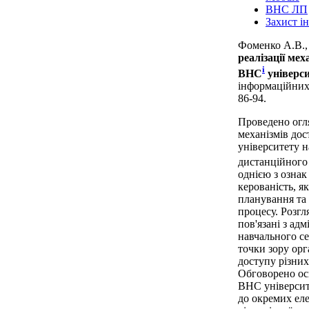
ВНС ЛП
Захист і
Фоменко А.В.,
реалізації мех
i
ВНС
універс
інформаційних 
86-94.
Проведено огля
механізмів до
університету н
дистанційного
однією з ознак
керованість, я
планування та
процесу. Розгл
пов'язані з ад
навчального с
точки зору орг
доступу різних
Обговорено ос
ВНС університ
до окремих еле