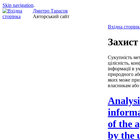
Skip navigation
.
Дмитро Тарасов
Авторський сайт
Вхідна сторінк
Захист
Сукупність мет
цілісність, кон
інформації в у
природного або
яких може приз
власникам або 
Analysi
informa
of the 
by the 