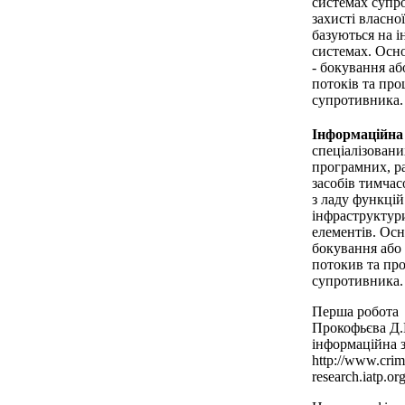
системах супр
захисті власно
базуються на і
системах. Осн
- бокування а
потоків та пр
супротивника.
Інформаційна
спеціалізовани
програмних, ра
засобів тимча
з ладу функцій
інфраструктури
елементів. Осн
бокування або
потокив та пр
супротивника.
Перша робота
Прокофьєва Д.
інформаційна 
http://www.crim
research.iatp.or