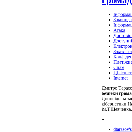
Інформац
Законода
Інформац
Атака
Достовір
Доступні
Електро
Захист і
Конфіден
Платіжна
Спам
Цілісніст
Internet
Дмитро Тарас
безпеки гром
Доповідь на за
кібернетики Н
ім.Т.Шевченка.
»
dtarasov's