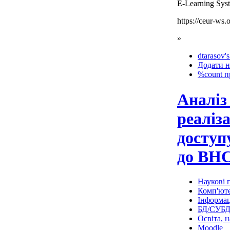
E-Learning Sys
https://ceur-ws
»
dtarasov's
Додати н
%count п
Аналіз
реаліза
доступ
до ВНС
Наукові п
Комп'юте
Інформац
БД/СУБ
Освіта, н
Moodle