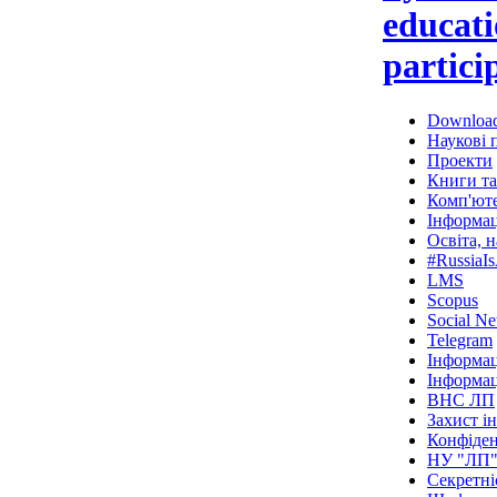
educati
particip
Downloa
Наукові п
Проекти
Книги та
Комп'юте
Інформац
Освіта, н
#RussiaIs
LMS
Scopus
Social N
Telegram
Інформац
Інформац
ВНС ЛП
Захист і
Конфіден
НУ "ЛП
Секретні