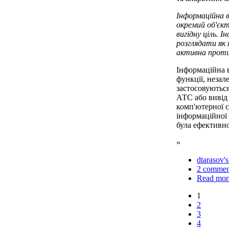
Інформаційна в
окремий об'єк
вигідну ціль. 
розглядати як 
активна проти
Інформаційна в
функції, незале
застосовуютьс
АТС або вивід 
комп'ютерної 
інформаційної 
була ефективно
»
dtarasov's
2 commen
Read mor
1
2
3
4