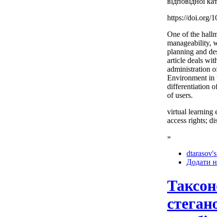
відповідної кат
https://doi.org/
One of the hallm
manageability, w
planning and de
article deals wit
administration o
Environment in 
differentiation o
of users.
virtual learning
access rights; d
»
dtarasov's
Додати н
Таксон
стеган