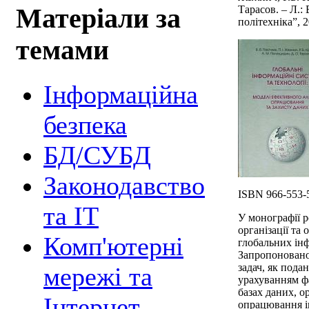
Тарасов. – Л.: 
Матеріали за
політехніка”, 2
темами
Інформаційна
безпека
БД/СУБД
Законодавство
ISBN 966-553-
та ІТ
У монографії р
організації та
Комп'ютерні
глобальних ін
Запропоновано 
задач, як пода
мережі та
урахуванням фа
базах даних, о
Інтернет
опрацювання і