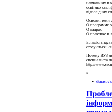
навчальних пла
освітньо квал
відповідних сп
Основні теми с
О программе о
О кадрах
О практике и 
Більшість заув
стосуються і с
Почему ВУЗ не
специалиста по
http://www.secu
»
dtarasov's
Пробл
інформ
громад