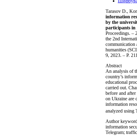
Шифрув
Tarasov D., K
information re
by the universi
participants in
Proceedings. – 
the 2nd Internat
communication an
humanities (SC
9, 2023. – P. 2
Abstract
An analysis of th
country’s inform
educational pro
carried out. Cha
before and after 
on Ukraine are 
information res
analyzed using 
Author keywor
information secu
Telegram; traffic