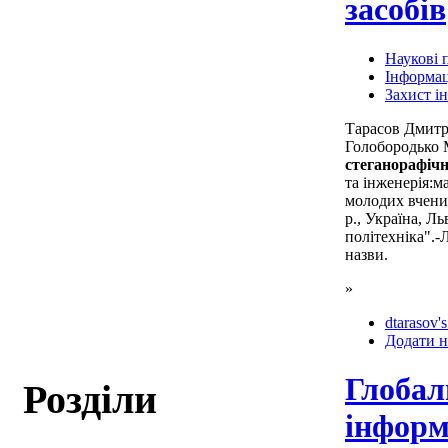
засобів
Наукові п
Інформац
Захист і
Тарасов Дмитр
Голобородько
стеганорафічн
та інженерія:м
молодих вчени
р., Україна, Ль
політехніка".-Л.
назви.
»
dtarasov's
Додати н
Глобал
Розділи
інформ