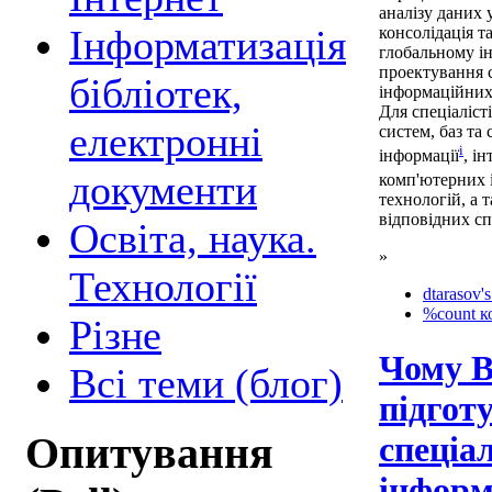
аналізу даних 
Інформатизація
консолідація т
глобальному і
проектування 
бібліотек,
інформаційних
Для спеціаліст
електронні
систем, баз та
i
інформації
, і
документи
комп'ютерних 
технологій, а т
відповідних сп
Освіта, наука.
»
Технології
dtarasov's
%count к
Різне
Чому В
Всі теми (блог)
підгот
Опитування
спеціал
інформ