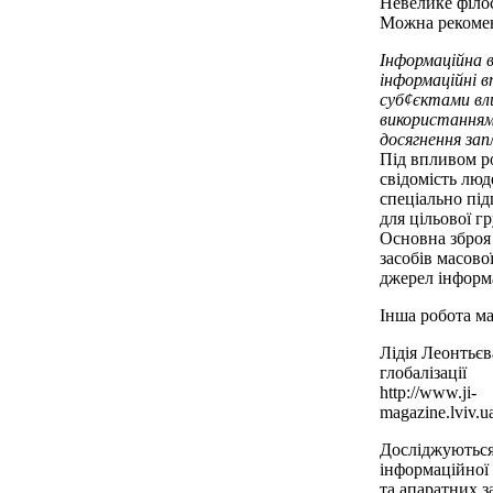
Невелике філо
Можна рекомен
Інформаційна в
інформаційні 
суб¢єктами вли
використанням 
досягнення зап
Під впливом р
свідомість люд
спеціально під
для цільової г
Основна зброя 
засобів масово
джерел інформа
Інша робота ма
Лідія Леонтьєв
глобалізації
http://www.ji-
magazine.lviv.
Досліджуються
інформаційної 
та апаратних за