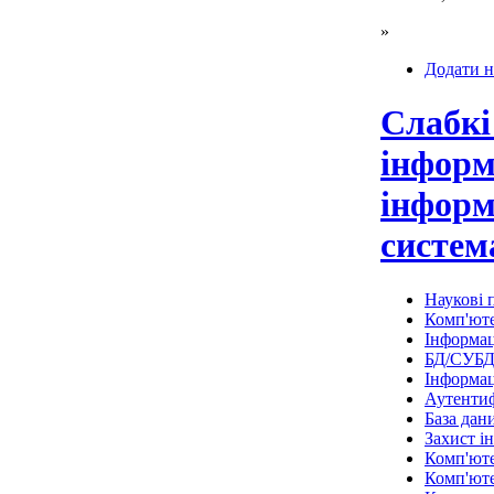
»
Додати н
Слабкі
інформ
інформ
систем
Наукові п
Комп'юте
Інформац
БД/СУБ
Інформац
Аутентиф
База дан
Захист і
Комп'ют
Комп'юте