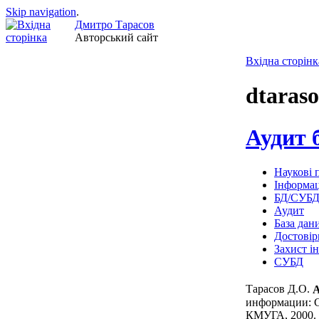
Skip navigation
.
Дмитро Тарасов
Авторський сайт
Вхідна сторінк
dtaraso
Аудит 
Наукові п
Інформац
БД/СУБ
Аудит
База дан
Достовір
Захист і
СУБД
Тарасов Д.О.
А
информации: С
КМУГА, 2000. -