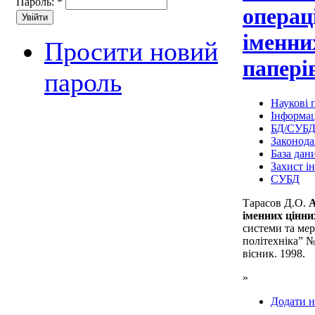
Пароль:
*
операц
іменни
Просити новий
папері
пароль
Наукові п
Інформац
БД/СУБ
Законода
База дан
Захист і
СУБД
Тарасов Д.О.
А
іменних цінни
системи та мер
політехніка” №
вісник. 1998.
»
Додати н