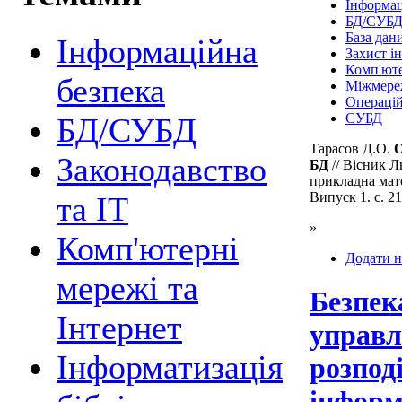
Інформац
БД/СУБ
База дан
Інформаційна
Захист і
Комп'ют
безпека
Міжмере
Операцій
СУБД
БД/СУБД
Тарасов Д.О.
О
Законодавство
БД
// Вісник Л
прикладна мате
Випуск 1. с. 2
та ІТ
»
Комп'ютерні
Додати н
мережі та
Безпек
Інтернет
управл
Інформатизація
розпод
інфор