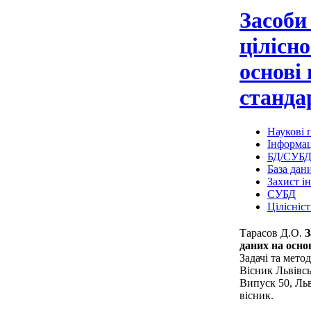
Засоби
цілісно
основі
станда
Наукові п
Інформац
БД/СУБ
База дан
Захист і
СУБД
Цілісніст
Тарасов Д.О.
З
даних на осно
Задачі та мето
Вісник Львівсь
Випуск 50, Льв
вісник.