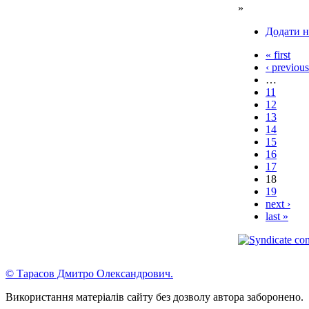
»
Додати н
« first
‹ previous
…
11
12
13
14
15
16
17
18
19
next ›
last »
© Тарасов Дмитро Олександрович.
Використання матеріалів сайту без дозволу автора заборонено.