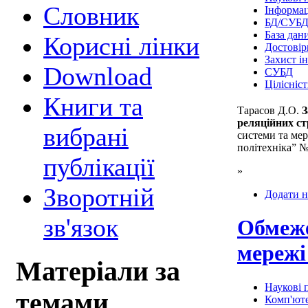
Cловник
Інформац
БД/СУБ
База дан
Корисні лінки
Достовір
Захист і
Download
СУБД
Цілісніст
Книги та
Тарасов Д.О.
З
реляційних с
вибрані
системи та мер
політехніка” №
публікації
»
Зворотній
Додати н
зв'язок
Обмеже
мережі
Матеріали за
Наукові п
темами
Комп'юте