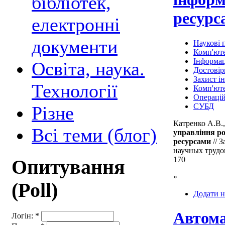
бібліотек,
ресурс
електронні
документи
Наукові п
Комп'юте
Інформац
Освіта, наука.
Достовір
Захист і
Технології
Комп'ют
Операцій
СУБД
Різне
Катренко А.В.
Всі теми (блог)
управління р
ресурсами
// 
научных трудов
170
Опитування
»
(Poll)
Додати н
Автома
Логін:
*