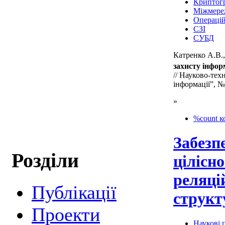
Криптог
Міжмере
Операцій
СЗІ
СУБД
Катренко А.В.
захисту інфор
// Науково-тех
інформації”, №3
»
%count к
Забезп
Розділи
цілісно
реляці
Публікації
структ
Проекти
Наукові п