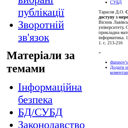
СУБД
публікації
Тарасов Д.О.
доступу з мер
Зворотній
Вісник Львівс
університету. 
прикладна мат
зв'язок
інформатика. 
1. с. 213-216
Матеріали за
»
dtarasov's
темами
Додати 
коментар
Інформаційна
безпека
БД/СУБД
Законодавство