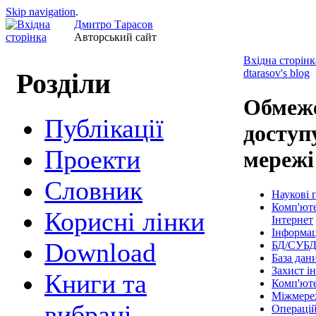
Skip navigation
.
Дмитро Тарасов
Авторський сайт
Вхідна сторінк
dtarasov's blog
Розділи
Обмеж
Публікації
доступ
Проекти
мережі
Cловник
Наукові п
Комп'юте
Корисні лінки
Інтернет
Інформац
Download
БД/СУБ
База дан
Захист і
Книги та
Комп'ют
Міжмере
вибрані
Операцій