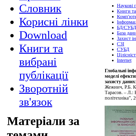
Cловник
Наукові п
Книги та
Комп'юте
Корисні лінки
Інформац
БД/СУБ
Download
База дан
Захист і
СЗІ
Книги та
СУБД
Цілісніст
вибрані
Internet
Глобальні інф
публікації
моделі ефекти
захисту даних
Зворотній
Жежнич, Р.Б. 
Тарасов. – Л.: 
політехніка”, 2
зв'язок
Матеріали за
темами