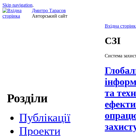
Skip navigation
.
Дмитро Тарасов
Авторський сайт
Вхідна сторінк
СЗІ
Система захист
Глобал
інформ
та техн
Розділи
ефекти
опрацю
Публікації
захист
Проекти