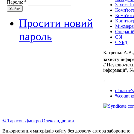
Пароль:
*
Захист і
Комп'ют
Комп'юте
Просити новий
Криптог
Міжмере
Операцій
пароль
СЗІ
СУБД
Катренко А.В.
захисту інфор
// Науково-тех
інформації”, №3
»
dtarasov's
%count к
© Тарасов Дмитро Олександрович.
Використання матеріалів сайту без дозволу автора заборонено.