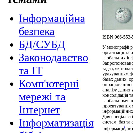
Інформаційна
безпека
ISBN 966-553-
БД/СУБД
У монографії р
організації та
Законодавство
глобальних ін
Запропоновано 
та ІТ
задач, як пода
урахуванням фа
базах даних, о
Комп'ютерні
опрацювання і
аналізу даних 
мережі та
консолідація т
глобальному і
проектування 
Інтернет
інформаційних
Для спеціаліст
Інформатизація
систем, баз та
i
інформації
, і