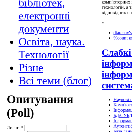
бібліотек,
комп'ютерних 
технологій, а т
електронні
відповідних сп
»
документи
dtarasov's
Освіта, наука.
%count к
Слабкі
Технології
інформ
Різне
інформ
Всі теми (блог)
систем
Опитування
Наукові п
Комп'юте
(Poll)
Інформац
БД/СУБ
Інформац
Аутентиф
Логін:
*
База дан