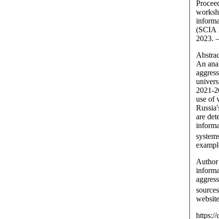
Proceed
worksh
informa
(SCIA 
Abstrac
An anal
aggress
univers
2021-20
use of 
Russia'
are det
informa
systems
exampl
Author
informa
aggress
sources
website
https:/