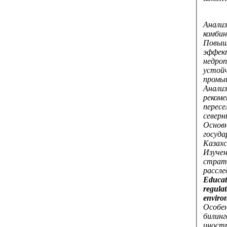
Анализ
комби
Повыш
эффек
недроп
устой
промы
Анализ
рекоме
пересе
северн
Основн
госуда
Казах
Изучен
страт
рассле
Educati
regulat
enviro
Особе
билинг
иностр