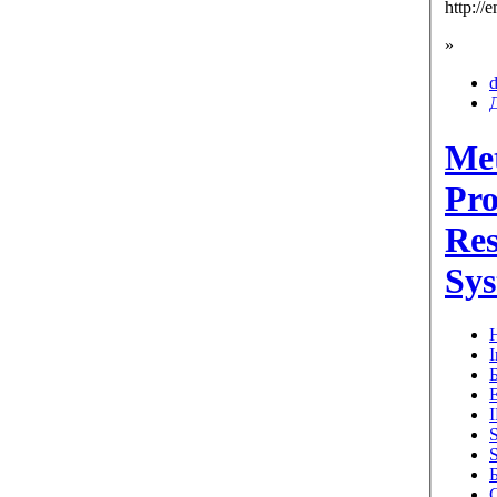
http://
»
d
Met
Pro
Res
Sy
Н