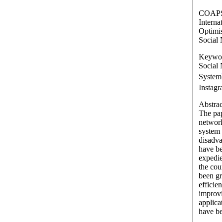
COAPS
Interna
Optimis
Social
Keywor
Social 
System
Instag
Abstrac
The paper
network
system 
disadvantages
have been analyzed. Necessity and
expediency of social networ
the cou
been gr
efficiency 
improving the efficiency of s
applica
have b