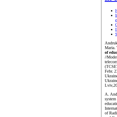
Н
О
Andruk
Maria.
of educ
//Moder
teleco
(TCSET'
Febr. 2
Ukraine
Ukraine
Lviv,20
A. And
system 
educati
Intern
of Rad