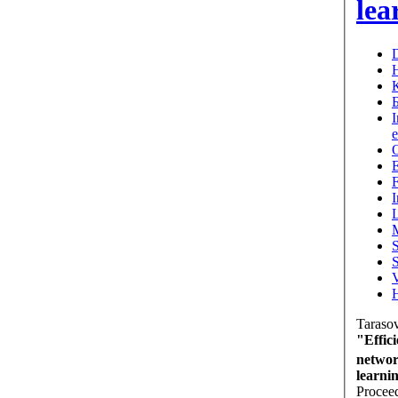
lea
Н
О
I
Taraso
"Effici
netwo
learni
Procee