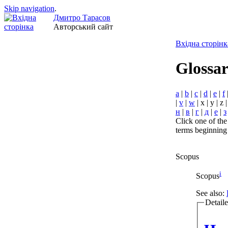
Skip navigation
.
Дмитро Тарасов
Авторський сайт
Вхідна сторінк
Glossa
a
|
b
|
c
|
d
|
e
|
f
|
v
|
w
| x | y | z |
н
|
в
|
г
|
д
|
е
|
з
Click one of the
terms beginning w
Scopus
i
Scopus
See also:
Detaile