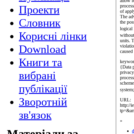
allow f
process
Проекти
of appl
The adv
Cловник
the pos
logical
Корисні лінки
without
units. 
Download
violati
caused 
Книги та
keywor
{Data 
вибрані
privac
process
scheme
публікації
system
Зворотній
URL:
http://
tp=&a
зв'язок
»
d