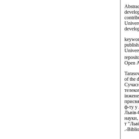
Abstrac
develop
contrib
Univers
develo
keyword
publish
Univers
reposit
Open Ac
Taraso
of the 
Сучасн
телеко
інжене
присвя
ф-ту у 
Львів-
науки,
т "Льв
.-Biblio