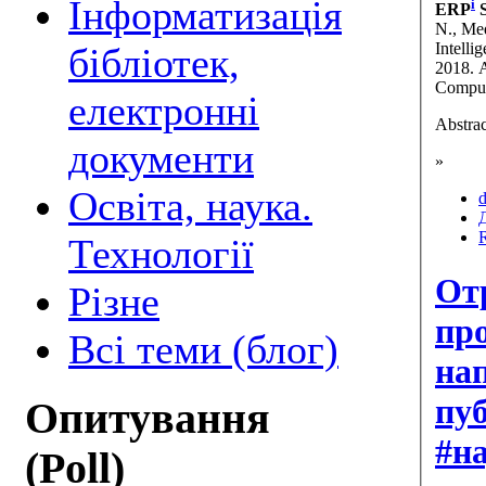
Інформатизація
i
ERP
S
N., Me
Intelli
бібліотек,
2018. A
Comput
електронні
Abstrac
документи
»
Освіта, наука.
d
Технології
От
Різне
пр
Всі теми (блог)
на
пуб
Опитування
#н
(Poll)