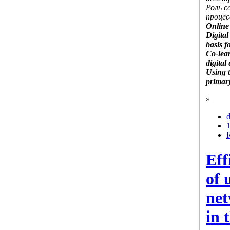
Роль с
процес
Online
Digital
basis 
Co-lea
digital
Using 
primar
»
d
Eff
of 
net
in 