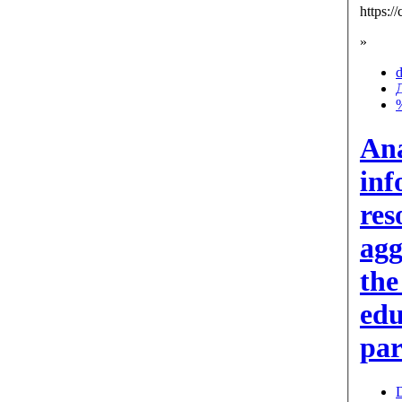
https:/
»
d
Ana
inf
res
agg
the
edu
par