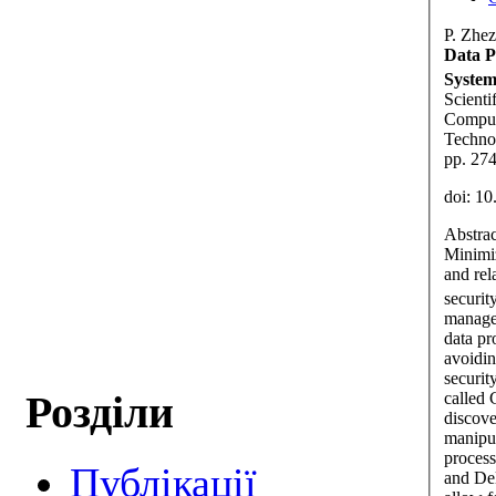
P. Zhez
Data P
System
Scienti
Comput
Technol
pp. 27
doi: 1
Abstrac
Minimiz
and rel
securit
manage
data pr
avoidin
securit
Розділи
called
discove
manipul
process
Публікації
and Del