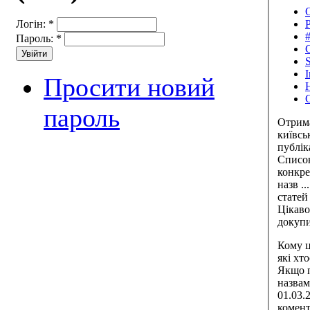
О
Р
Логін:
*
#
Пароль:
*
Просити новий
пароль
Отрима
київсь
публік
Списо
конкре
назв .
статей
Цікаво
докупи
Кому ц
які хт
Якщо п
назвам
01.03.
комент