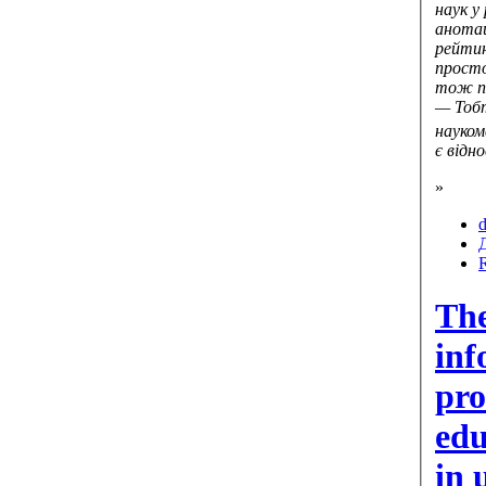
наук у
анотац
рейтин
просто
тож по
— Тобт
науком
є відн
»
d
The
inf
pro
edu
in 