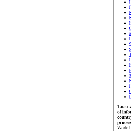
Н
О
#
Taraso
of inf
countr
proces
Worksho