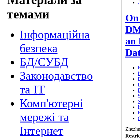
Матеріали за
темами
On 
DM
Інформаційна
an 
безпека
Da
БД/СУБД
Н
Законодавство
та ІТ
Комп'ютерні
мережі та
Інтернет
Zhezhn
Restri