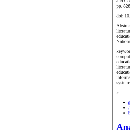
and Co
pp. 82
doi: 1
Abstrac
literat
educati
Nationa
keyword
comput
educati
literat
educat
informa
system
»
d
Ana