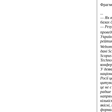
Фрагме
...
— Як в
базах 
— Резу
прове
Україн
рейтин
Webome
дані S
Scopus
Techno
конфер
У деяк
націон
Росії 
цитува
це не 
радше 
напрям
кількі
якісні
формал