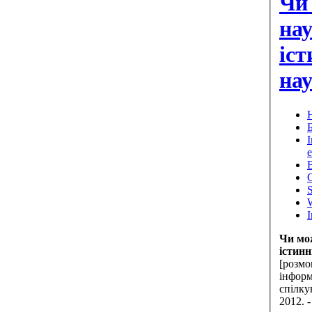
Чи
нау
іст
нау
Н
B
Чи мож
істинн
[розмо
інформ
спілкув
2012. -