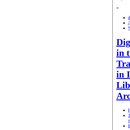
»
d
Dig
in 
Tra
in 
Lib
Arc
Н
т