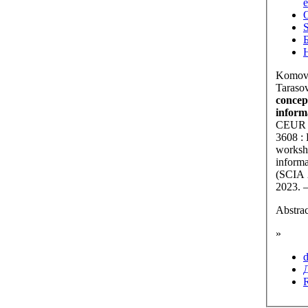
О
Б
Komova
Taraso
concept
informa
CEUR W
3608 : 
worksh
informa
(SCIA 
Abstrac
»
d