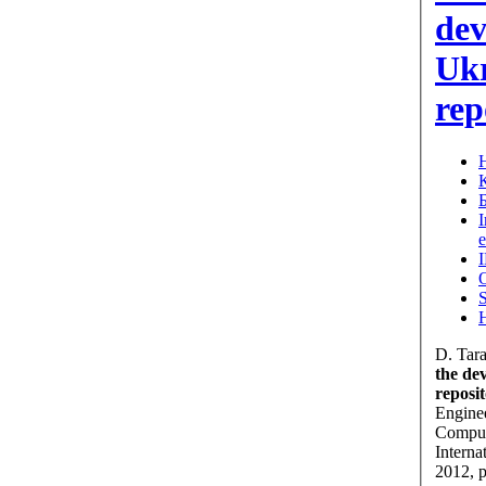
dev
Ukr
rep
Н
D. Tar
the de
reposit
Engine
Comput
Interna
2012, 