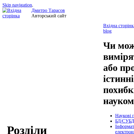
Skip navigation
.
Дмитро Тарасов
Авторський сайт
Вхідна сторінк
blog
Чи мо
виміря
або пр
істинні
похибк
науком
Наукові п
БД/СУБ
Розділи
Інформат
електрон