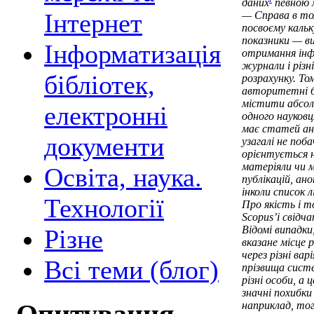
даних
певною м
Інтернет
— Справа в то
посвоєму кальк
показники — в
Інформатизація
отримання інфо
журнали і різн
бібліотек,
розрахунку. То
авторитетні 
містити абсол
електронні
одного науковця
має статей анг
документи
узагалі не поб
орієнтується н
матеріяли чи м
Освіта, наука.
публікацій, ано
інколи список 
Технології
Про якість і т
Scopus’і свідч
Відомі випадки
Різне
вказане місце 
через різні ва
Всі теми (блог)
прізвища систе
різні особи, а 
значні похибки
наприклад, тог