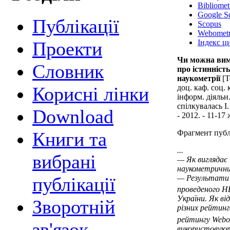
Bibliomet
Google S
Публікації
Scopus
Webometr
Індекс ц
Проекти
Чи можна вимі
Cловник
про істинність
наукометрії
[Т
доц. каф. соц. 
Корисні лінки
інформ. діяльн
спілкувалась І.
Download
- 2012. - 11-17 
Фрагмент публі
Книги та
...
вибрані
— Як виглядає 
наукометрични
— Результати а
публікації
проведеного 
України. Як від
Зворотній
різних рейтинг
рейтингу Webo
зв'язок
використовуют