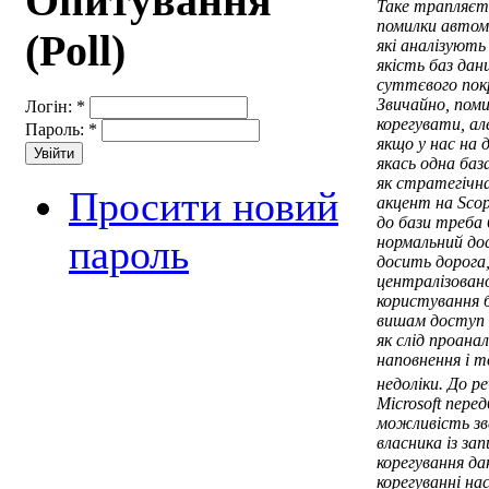
Опитування
Таке трапляєт
помилки автом
(Poll)
які аналізують
якість баз дан
суттєвого пок
Звичайно, пом
Логін:
*
корегувати, але
Пароль:
*
якщо у нас на 
якась одна баз
як стратегічн
Просити новий
акцент на Scop
до бази треба
пароль
нормальний до
досить дорога
централізовано
користування б
вишам доступ 
як слід проанал
наповнення і 
недоліки. До р
Microsoft пер
можливість зв
власника із за
корегування да
корегуванні на