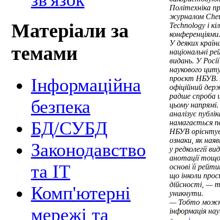
Політехніка п
журналом Сhem
Матеріали за
Technology і к
конференціями
У деяких краї
темами
національні ре
видань. У Росії
наукового циту
проєкт НБУВ. А
Інформаційна
офіційний дер
радше спроба 
безпека
цьому напрямі.
аналізує публіка
БД/СУБД
намагається пе
НБУВ орієнтує
ознаки, як ная
Законодавство
у редколегії ви
анотації тощо.
та ІТ
основі її рейти
що інколи прос
дійсності, — 
Комп'ютерні
уникнути.
— Тобто можн
мережі та
інформація на
i