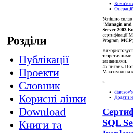
Комп'ют
Операцій
Успішно склав
"
Managin and 
Server 2003 E
сертифікації Mic
Розділи
Program,
MCP
Використовуєть
теоретичними 
Публікації
завданнями.
45 питань. Пот
Проекти
Максимальна кі
»
Cловник
dtarasov's
Корисні лінки
Додати н
Download
Сертиф
SQL Ser
Книги та