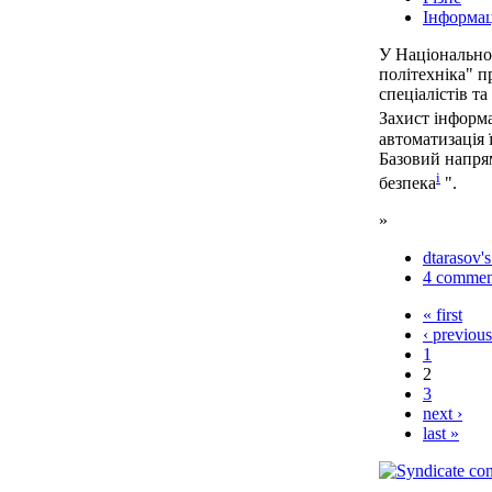
Інформац
У Національно
політехніка" п
спеціалістів та
Захист інформа
автоматизація 
Базовий напря
i
безпека
".
»
dtarasov's
4 commen
« first
‹ previous
1
2
3
next ›
last »