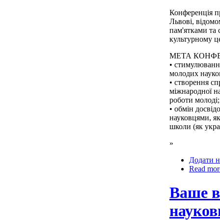
Конференція п
Львові, відом
пам'ятками та
культурному це
МЕТА КОНФЕ
• стимулювання
молодих науко
• створення с
міжнародної на
роботи молоді;
• обмін досвід
науковцями, як
школи (як украї
»
Додати н
Read mor
Ваше в
науков