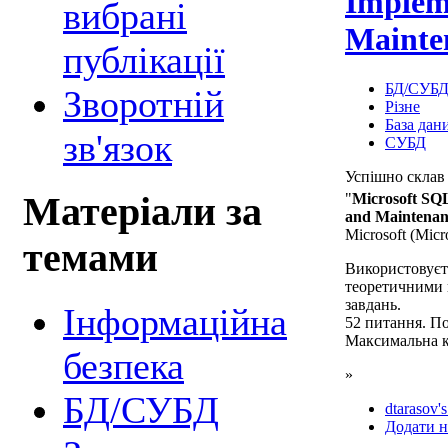
Implem
вибрані
Mainte
публікації
БД/СУБ
Зворотній
Різне
База дан
зв'язок
СУБД
Успішно склав
"
Microsoft SQ
Матеріали за
and Maintenan
Microsoft (Micr
темами
Використовуєть
теоретичними 
завдань.
Інформаційна
52 питання. По
Максимальна кі
безпека
»
БД/СУБД
dtarasov's
Додати н