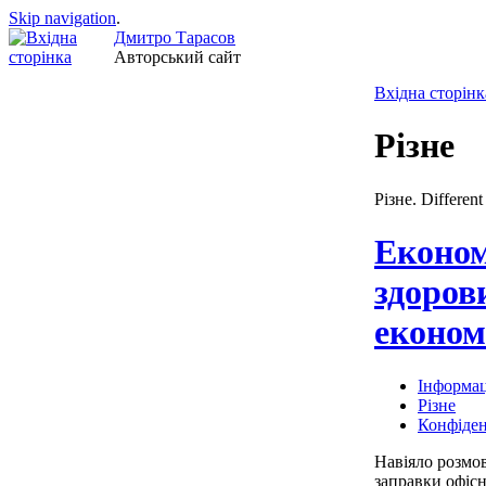
Skip navigation
.
Дмитро Тарасов
Авторський сайт
Вхідна сторінк
Різне
Різне. Different 
Економ
здоров
економі
Інформац
Різне
Конфіден
Навіяло розмов
заправки офісн