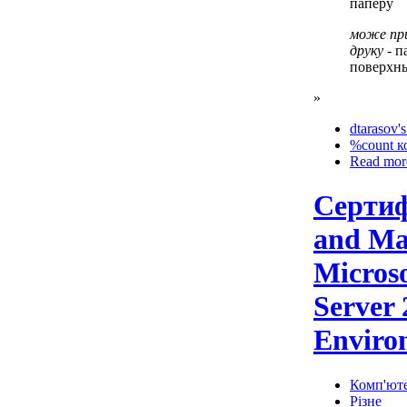
паперу
може при
друку
- п
поверхн
»
dtarasov's
%count к
Read mor
Сертиф
and Ma
Micros
Server 
Enviro
Комп'юте
Різне