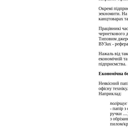
Окремі підпри
зекномити. На
канцтоварах та
Працівникі ча
чернеткового 
Типовим джере
ВУЗах - реферат
Нажаль від так
економічній та
підприємства.
Економічна б
Неякісний папі
офісну техніку.
Наприклад:
погіршує
- папір з
ручки ...
з обріза
пилом/к