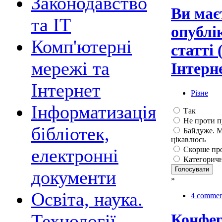
Законодавство
Ви має
та ІТ
опублі
Комп'ютерні
статті 
мережі та
Інтерн
Інтернет
Різне
Інформатизація
Так
Не проти пу
бібліотек,
Байдуже. М
цікавлюсь
Скорше про
електронні
Категорично
документи
»
Освіта, наука.
4 commen
Технології
Конфер