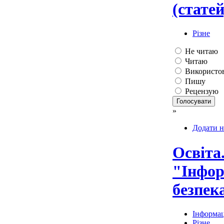
(статей
Різне
Не читаю
Читаю
Використо
Пишу
Рецензую
»
Додати н
Освіта
"Інфор
безпек
Інформац
Різне