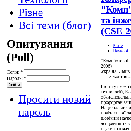
"Комп'
Різне
та інже
Всі теми (блог)
(CSE-2
Опитування
Різне
Наукові 
(Poll)
"Комп'ютерні н
2006)
Україна, Львів
Логін:
*
11-13 жовтня 
Пароль:
*
Інститут комп
технологій, К
Просити новий
обчислювальні
профорганізаці
Національного
пароль
політехніка" з
щорічній науко
аспірантів та 
науки та інжене