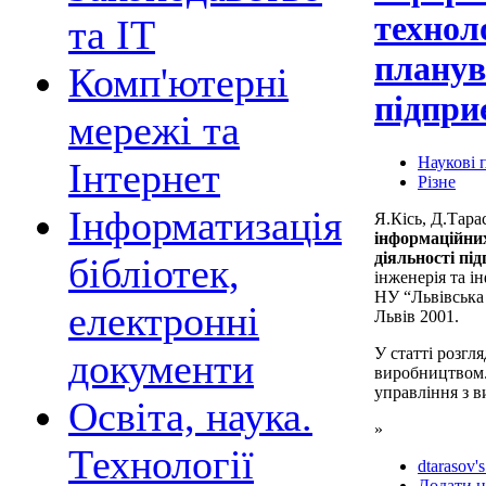
технол
та ІТ
планув
Комп'ютерні
підпри
мережі та
Наукові п
Інтернет
Різне
Інформатизація
Я.Кісь, Д.Тара
інформаційни
діяльності пі
бібліотек,
інженерія та і
НУ “Львівська 
електронні
Львів 2001.
У статті розгл
документи
виробництвом. 
управління з в
Освіта, наука.
»
Технології
dtarasov's
Додати н