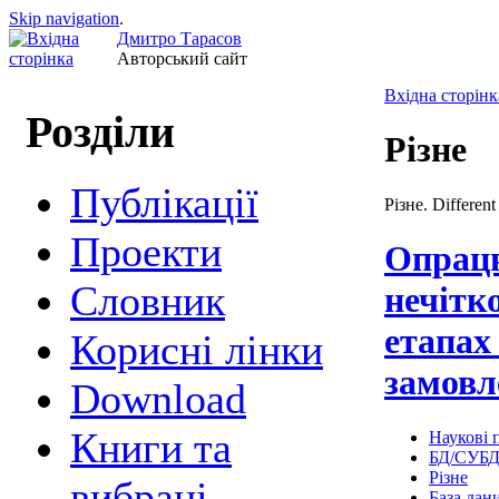
Skip navigation
.
Дмитро Тарасов
Авторський сайт
Вхідна сторінк
Розділи
Різне
Публікації
Різне. Different 
Проекти
Опрац
Cловник
нечітк
етапах
Корисні лінки
замовл
Download
Книги та
Наукові п
БД/СУБ
Різне
вибрані
База дан