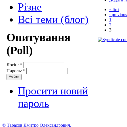
Різне
« first
‹ previous
Всі теми (блог)
1
2
3
Опитування
(Poll)
Логін:
*
Пароль:
*
Просити новий
пароль
© Тарасов Дмитро Олександрович.