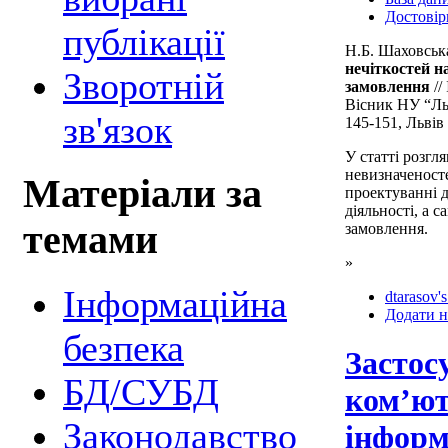
Достовір
публікації
Н.Б. Шаховськ
нечіткостей н
Зворотній
замовлення
//
Вісник НУ “Льв
зв'язок
145-151, Львів
У статті розгл
невизначеност
Матеріали за
проектуванні д
діяльності, а с
темами
замовлення.
»
Інформаційна
dtarasov's
Додати н
безпека
Застос
БД/СУБД
ком’ю
Законодавство
інформ