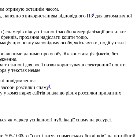
ам отримую останнім часом.
i
у, напевно з використанням відповідного ПЗ
для автоматичної
х) спамерів відсутні типові засоби комерціалізації розсилки:
, брендів, прохання надіслати кошти тощо.
ація про певну маловідому особу, якісь чутки, події у стилі
ональними даними про особу. Як констатація фактів, без
юдження.
а та типові для росії назви користувачів електронної пошти.
ора у текстах немає.
бні повідомлення:
i
ї засоби розсилки спаму
.
му у коментарях сайтів впала до рівня розсилки приватних
ся як маркер успішності публікації спаму на ресурсі.
и 50$-100$ за "сотні тисяч спамерських беклінків" на потрібний