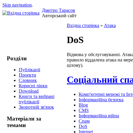
Skip navigation
.
Дмитро Тарасов
Авторський сайт
Вхідна сторінка
»
Атака
DoS
Відмова у обслуговуванні. Атак
Розділи
правило віддалена атака на мер
цілому).
Публікації
Проекти
Соціальний спа
Cловник
Корисні лінки
Download
Комп'ютерні мережі та Інт
Книги та вибрані
Інформаційна безпека
публікації
Blog
Зворотній зв'язок
CMS
Інформаційна війна
Матеріали за
Спам
темами
DoS
Internet