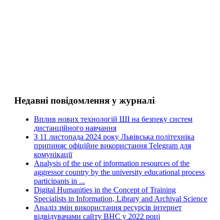
Недавні повідомлення у журналі
Вплив нових технологій ШІ на безпеку систем
дистанційного навчання
З 11 листопада 2024 року Львівська політехніка
припиняє офіційне використання Telegram для
комунікації
Analysis of the use of information resources of the
aggressor country by the university educational process
participants in ...
Digital Humanities in the Concept of Training
Specialists in Information, Library and Archival Science
Аналіз змін використання ресурсів інтернет
відвідувачами сайту ВНС у 2022 році