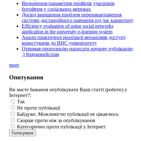
Визначення параметрів профілів учасників
ботоферм у соціальних мережах
Досвід вирішення проблем перенавантаження
системи дистанційного навчання під час карантину
Efficiency evaluation of using social networks
application in the university e-learning system
Аналіз практичної реалізації механізмів доступу
користувачів до ВНС університету
Отримав пропозицію написати наукову публікацію
:) #науковийспам
more
Опитування
Ви маєте бажання опублікувати Ваші статті (роботи) у
Інтернет?:
Так
Не проти публікації
Байдуже. Можливістю публікації не цікавлюсь
Скорше проти ніж за опублікування
Категорично проти публікації у Інтернет