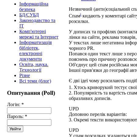
Інформаційна
Незвичний (анти)соціальний сп
безпека
i
БД/СУБД
Спам
кидають у коментарі сайт
Законодавство та
розсилки.
ІТ
Комп'ютерні
У дописах та профілях (контакта
мережі та Інтернет
лінки на сайти, реклама товарів
Інформатизація
У текстах лише негативна інформ
бібліотек,
чорного PR.
електронні
Попався один текст лише з перс
документи
пояснень про причину розповс
Освіта, наука.
Об'єднує цей спам російська мов
Технології
Іншої прив'язки до географії авт
Різне
Є дві ідеї чому розсилають поді
Всі теми (блог)
1. Хтось криворукий тестує сво
Опитування (Poll)
2. Популярність та вартість спа
образливих дописів.
Логін:
*
UPD
Доповню перелік варіантів:
Пароль:
*
3. Окремі тексти використовують
UPD
У спам розсилках згадаються цін