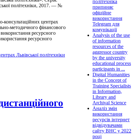
політехніка
ської політехніки, 2017. — №
припиняє
офіційне
використання
но-консультаційних центрах
Telegram для
ально-методичного фінансового
комунікації
о використання ресурсного
Analysis of the use
використання ресурсного
of information
resources of the
aggressor country
ентрах Львівської політехніки
by the university
educational process
participants in ...
Digital Humanities
in the Concept of
Training Specialists
in Information,
Library and
 дистанційного
Archival Science
Аналіз змін
використання
ресурсів інтернет
відвідувачами
сайту ВНС у 2022
році