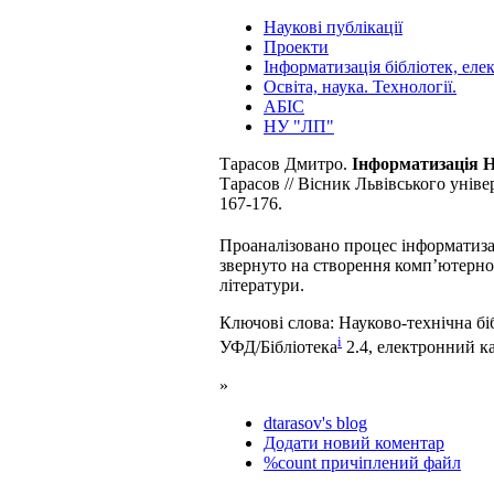
Наукові публікації
Проекти
Інформатизація бібліотек, ел
Освіта, наука. Технології.
АБІС
НУ "ЛП"
Тарасов Дмитро.
Інформатизація Н
Тарасов // Вісник Львівського універ
167-176.
Проаналізовано процес інформатиз
звернуто на створення комп’ютерно
літератури.
Ключові слова: Науково-технічна бі
i
УФД/Бібліотека
2.4, електронний ка
»
dtarasov's blog
Додати новий коментар
%count причіплений файл