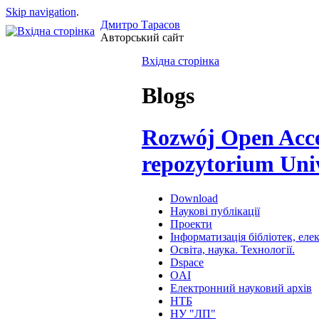
Skip navigation
.
Дмитро Тарасов
Авторський сайт
Вхідна сторінка
Blogs
Rozwój Open Acces
repozytorium Uni
Download
Наукові публікації
Проекти
Інформатизація бібліотек, ел
Освіта, наука. Технології.
Dspace
OAI
Електронний науковий архів
НТБ
НУ "ЛП"