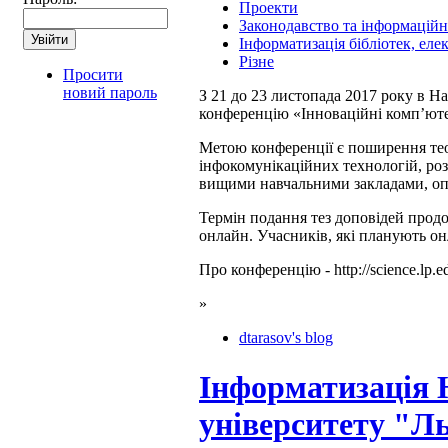
Проекти
Законодавство та інформаційні
Інформатизація бібліотек, ел
Різне
Просити
новий пароль
З 21 до 23 листопада 2017 року в Н
конференцію «Інноваційні комп’ютер
Метою конференції є поширення тео
інфокомунікаційних технологій, роз
вищими навчальними закладами, опу
Термін подання тез доповідей прод
онлайн. Учасників, які планують он
Про конференцію - http://science.lp.ed
»
dtarasov's blog
Інформатизація Н
університету "Ль