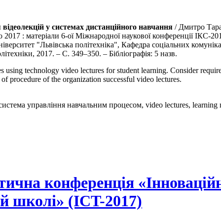
 відеолекцій у системах дистанційного навчання
/ Дмитро Тара
о 2017 : матеріали 6-ої Міжнародної наукової конференції ІКС-201
ніверситет "Львівська політехніка", Кафедра соціальних комуніка
ітехніки, 2017. – С. 349–350. – Бібліографія: 5 назв.
ies using technology video lectures for student learning. Consider requi
s of procedure of the organization successful video lectures.
система управління навчальним процесом, video lectures, learning 
тична конференція «Інновацій
ій школі» (ICT-2017)