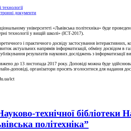
 технології
ектронні документи
аціональному університеті «Львівська політехніка» буде провед
ні технології у вищій школі» (ICT-2017).
ретичного і практичного досвіду застосування інтерактивних, 
виток актуальних напрямів інформатизації, обміну досвідом в га
блікування результатів наукових досліджень з інформатизації в
овжено до 13 листопада 2017 року. Доповіді можна буде здійснюв
лайн-доповіді, організатори просять зголоситися для надання дос
u.ua/ict
ауково-технічної бібліотеки 
вівська політехніка”