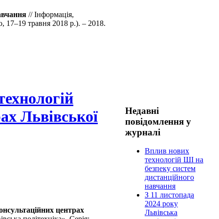
авчання
// Інформація,
 17–19 травня 2018 р.). – 2018.
технологій
Недавні
ах Львівської
повідомлення у
журналі
Вплив нових
технологій ШІ на
безпеку систем
дистанційного
навчання
З 11 листопада
2024 року
онсультаційних центрах
Львівська
вська політехніка». Серія: