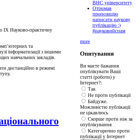
ВНС університету
Отримав
пропозицію
написати наукову
публікацію :)
ено ІХ Науково-практичну
#науковийспам
more
комп’ютерних та
лузі інформатизації з іншими
Опитування
ищих навчальних закладів.
Ви маєте бажання
ати дистанційно в режимі
опублікувати Ваші
тупу.
статті (роботи) у
Інтернет?:
Так
Не проти публікації
Байдуже.
Можливістю публікації
не цікавлюсь
Національного
Скорше проти ніж за
опублікування
Категорично проти
публікації у Інтернет