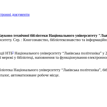
ектронні документи
ауково-технічної бібліотеки Національного університету "Льв
ситету. Сер. : Книгознавство, бібліотекознавство та інформаційні т
i
ації НТБ
Національного університету “Львівська політехніка” у 
ї мережі у бібліотеці, наповнення та функціонування електронно
бліотека Національного університету “Львівська політехніка”, бі
талог, автоматизоване робоче місце.