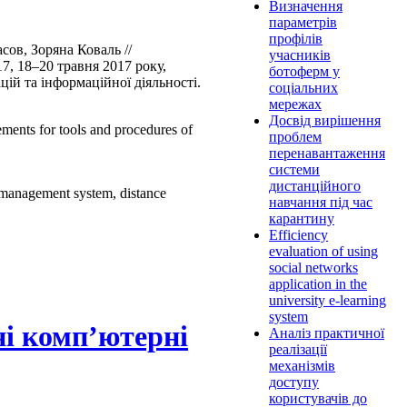
Визначення
параметрів
профілів
сов, Зоряна Коваль //
учасників
7, 18–20 травня 2017 року,
ботоферм у
цій та інформаційної діяльності.
соціальних
мережах
Досвід вирішення
rements for tools and procedures of
проблем
перенавантаження
системи
дистанційного
management system, distance
навчання під час
карантину
Efficiency
evaluation of using
social networks
application in the
university e-learning
system
ні комп’ютерні
Аналіз практичної
реалізації
механізмів
доступу
користувачів до