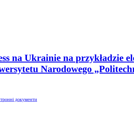
s na Ukrainie na przykładzie el
wersytetu Narodowego „Politec
ектронні документи