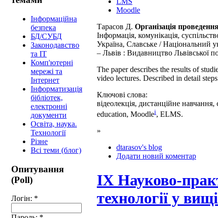
LMS
Moodle
Інформаційна
Тарасов Д.
Організація проведення
безпека
Інформація, комунікація, суспільств
БД/СУБД
Україна, Славське / Національний у
Законодавство
– Львів : Видавництво Львівської пол
та ІТ
Комп'ютерні
The paper describes the results of stud
мережі та
video lectures. Described in detail step
Інтернет
Інформатизація
Ключові слова:
бібліотек,
відеолекція, дистанційне навчання, 
електронні
i
education, Moodle
, ELMS.
документи
Освіта, наука.
»
Технології
Різне
dtarasov's blog
Всі теми (блог)
Додати новий коментар
Опитування
ІХ Науково-прак
(Poll)
технології у вищ
Логін:
*
Пароль:
*