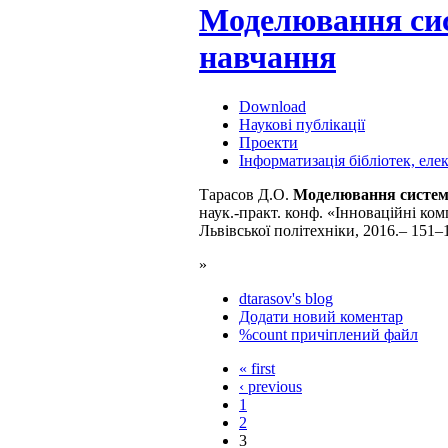
Моделювання сис
навчання
Download
Наукові публікації
Проекти
Інформатизація бібліотек, ел
Тарасов Д.О.
Моделювання системи
наук.-практ. конф. «Інноваційні ком
Львівської політехніки, 2016.– 151–1
»
dtarasov's blog
Додати новий коментар
%count причіплений файл
« first
‹ previous
1
2
3