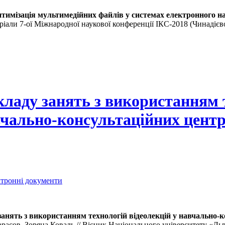
тимізація мультимедійних файлів у системах електронного н
еріали 7-ої Міжнародної наукової конференції ІКС-2018 (Чинадієво,
ладу занять з використанням 
вчально-консультаційних центр
ектронні документи
анять з використанням технологій відеолекцій у навчально-к
расов, Зоряна Коваль // Вісник Національного університету «Льві