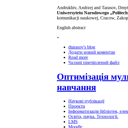
Andrukhiv, Andrzej and Tarasov, Dmyt
Uniwersytetu Narodowego „Politec
komunikacji naukowej, Cracow, Zakopa
English abstract
»
dtarasov's blog
Додати новий коментар
Read more
%count причіплений файл
Оптимізація мул
навчання
Наукові публікації
Проекти
Інформатизація бібліотек, ел
Освіта, наука. Технології.
LMS
Moodle