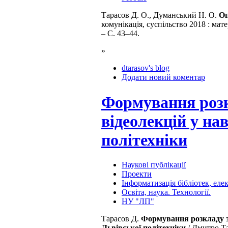
Тарасов Д. О., Думанський Н. О.
Оп
комунікація, суспільство 2018 : мат
– C. 43–44.
»
dtarasov's blog
Додати новий коментар
Формування розк
відеолекцій у на
політехніки
Наукові публікації
Проекти
Інформатизація бібліотек, ел
Освіта, наука. Технології.
НУ "ЛП"
Тарасов Д.
Формування розкладу з
Львівської політехніки
/ Дмитро Та