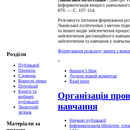
Інформатизація вищого навчального 
879. — С. 107–114.
Розглянуто питання формування роз
Львівської політехніки з метою під
та інших видів забезпечення проце
забезпечення дистанційного навчанн
забезпечення та навчання у навчаль
Формування розкладу занять з викор
Розділи
»
Публікації
Проекти
dtarasov's blog
Cловник
Додати новий коментар
Корисні лінки
Read more
Download
Книги та
Організація пров
вибрані
публікації
навчання
Зворотній
зв'язок
Наукові публікації
Матеріали за
Інформатизація бібліотек, ел
темами