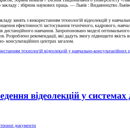
закладу : збірник наукових праць. — Львів : Видавництво Львів
кладу занять з використанням технологій відеолекцій у навчаль
вищення ефективності застосування технічного, кадрового, навч
сів дистанційного навчання. Запропоновано моделі оптимальног
я. Розроблено рекомендації, які дадуть змогу підвищити якість 
но- консультаційних центрах загалом.
истанням технологій відеолекцій у навчально-консультаційних ц
едення відеолекцій у системах
ектронні документи