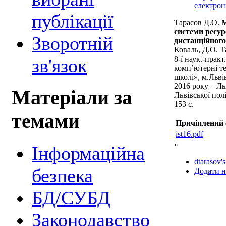
електрон
публікації
Тарасов Д.О.
системи ресур
Зворотній
дистанційног
Коваль, Д.О. Т
8-ї наук.-практ
зв'язок
комп’ютерні те
школі», м.Льві
2016 року – Ль
Матеріали за
Львівської пол
153 с.
темами
Причіплений
ist16.pdf
»
Інформаційна
dtarasov's
безпека
Додати н
БД/СУБД
Законодавство