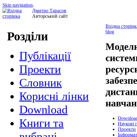
Skip navigation
.
Дмитро Тарасов
Авторський сайт
Вхідна сторінк
blog
Розділи
Модел
Публікації
систем
Проекти
ресурс
забезп
Cловник
дистан
Корисні лінки
навчан
Download
Downloa
Книги та
Наукові п
Проекти
вибрані
Інформат