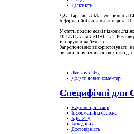
Цілісність
Д.О. Тарасов, А.М. Пелещищин, П.
Інформаційні системи та мережі. Ві
У статті подано деякі підходи для
DELETE… та UPDATE… . Розглянуто 
та порушника безпеки.
Запропоновано використовувати, на
ризики порушення справжності дан
»
dtarasov's blog
Додати новий коментар
Специфічні для С
Наукові публікації
Інформаційна безпека
БД/СУБД
База даних
Достовірність