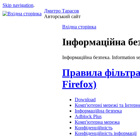
Skip navigation
.
Дмитро Тарасов
Авторський сайт
Вхідна сторінка
Інформаційна бе
Інформаційна безпека. Information sec
Правила фільтра
Firefox)
Download
Комп'ютерні мережі та Інтерн
Інформаційна безпека
Adblock Plus
Комп'ютерна мережа
Конфіденційність
Конфіденційність інформації