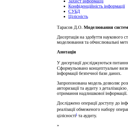
Захист інформації
Конфіденційність інформації
СУБД
Цілісність
Тарасов Д.О.
Моделювання системи
Дисертація на здобуття наукового с
моделювання та обчислювальні метод
Анотація
У дисертації досліджуються питанн
Сформульовано концептуальне визна
інформації безпечної бази даних.
Запропонована модель дозволяє розв
авторизації та аудиту з деталізацією
отримання надлишкової інформації.
Досліджено операції доступу до інф
реалізації обмеженого набору опера
i
цілісності
та аудиту.
»