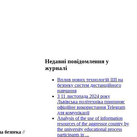
Недавні повідомлення у
журналі
Вплив нових технологій ШІ на
безпеку систем дистанційного
навчання
З 11 листопада 2024 року
Львівська політехніка припиняє
офіційне використання Telegram
для комунікації
Analysis of the use of information
resources of the aggressor country by
the university educational process
а безпека
//
participants in ...