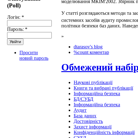
моделювання МКІМ'2002. Збірник пра
(Poll)
У статті розглядаються методи та з
Логін:
*
системних засобів аудиту промисл
політики безпеки баз даних. Наведен
Пароль:
*
»
dtarasov's blog
%count коментар
Просити
новий пароль
Обмежений набір 
Наукові публікації
Книги та вибрані публікації
Інформаційна безпека
БД/СУБД
Інформаційна безпека
Аудит
База даних
Достовірність
Захист інформації
Конфіденційність інформації
СУБД