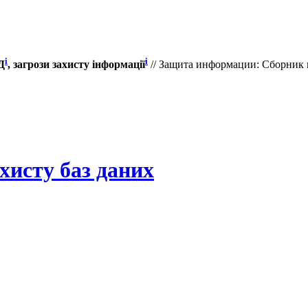
i
i
Д
, загрози захисту інформації
// Защита информации: Сборник 
ахисту баз даних