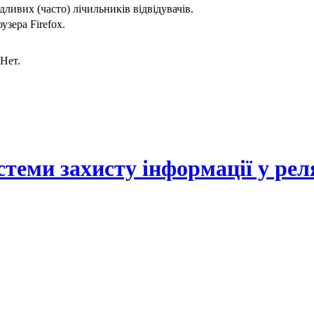
дливих (часто) лічильників відвідувачів.
зера Firefox.
Нет.
теми захисту інформації у рел