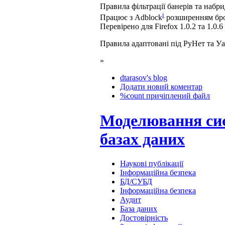
Правила фільтрації банерів та набри
i
Працює з Adblock
розширенням броу
Перевірено для Firefox 1.0.2 та 1.0.6
Правила адаптовані під РуНет та Уа
»
dtarasov's blog
Додати новий коментар
%count причіплений файл
Моделювання сис
базах даних
Наукові публікації
Інформаційна безпека
БД/СУБД
Інформаційна безпека
Аудит
База даних
Достовірність