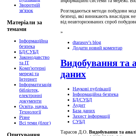
Інформаційні системи та мережі. Віс
Зворотній
зв'язок
Розглядаються методи побудови мод
безпеці, які виникають внаслідок н
Матеріали за
від неавторизованих спроб побудов
темами
»
Інформаційна
dtarasov's blog
безпека
Додати новий коментар
БД/СУБД
Законодавство
Видобування та а
та ІТ
Комп'ютерні
даних
мережі та
Інтернет
Інформатизація
Наукові публікації
бібліотек,
Інформаційна безпека
електронні
БД/СУБД
документи
Аудит
Освіта, наука.
База даних
Технології
Захист інформації
Різне
СУБД
Всі теми (блог)
Тарасов Д.О.
Видобування та аналі
Опитування