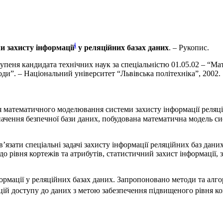
i
 захисту інформації
у реляційних базах даних
. – Рукопис.
тупеня кандидата технічних наук за спеціальністю 01.05.02 – “М
и”. – Національний університет “Львівська політехніка”, 2002.
я математичного моделювання системи захисту інформації реляц
чення безпечної бази даних, побудована математична модель си
’язати спеціальні задачі захисту інформації реляційних баз дани
 до рівня кортежів та атрибутів, статистичний захист інформації, 
ормації у реляційних базах даних. Запропоновано методи та алг
цій доступу до даних з метою забезпечення підвищеного рівня к