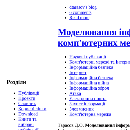
dtarasov's blog
6 comments
Read more
Моделювання інф
комп'ютерних ме
Наукові публікації
Комп'ютерні мережі та Інтерн
Інформаційна безпека
Інтернет
Інформаційна безпека
Розділи
Інформаційна війна
Інформаційна зброя
Публікації
Атака
Проекти
Електронна пошта
Cловник
Захист інформації
Корисні лінки
Зловмисник
Download
Комп'ютерна мережа
Книги та
вибрані
Тарасов Д.О.
Моделювання інформ
публікації