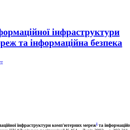
ормаційної інфраструктури
реж та інформаційна безпека
ет
i
аційної інфраструктури комп'ютерних мереж
та інформаційн