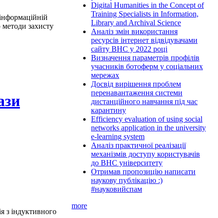
Digital Humanities in the Concept of
Training Specialists in Information,
 інформаційній
Library and Archival Science
о методи захисту
Аналіз змін використання
ресурсів інтернет відвідувачами
сайту ВНС у 2022 році
Визначення параметрів профілів
учасників ботоферм у соціальних
мережах
Досвід вирішення проблем
перенавантаження системи
ази
дистанційного навчання під час
карантину
Efficiency evaluation of using social
networks application in the university
e-learning system
Аналіз практичної реалізації
механізмів доступу користувачів
до ВНС університету
Отримав пропозицію написати
наукову публікацію :)
#науковийспам
more
я з індуктивного