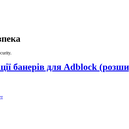
зпека
urity.
ції банерів для Adblock (розш
ет