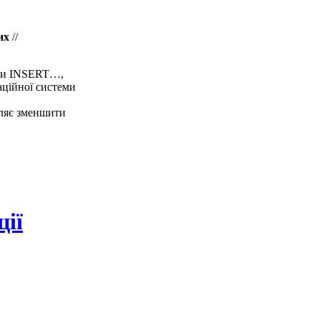
их
//
іями INSERT…,
ційної системи
оляє зменшити
ції