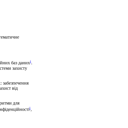
атематичне
i
ійних баз даних
.
стеми захисту
х: забезпечення
захист від
оритми для
i
онфіденційності
,