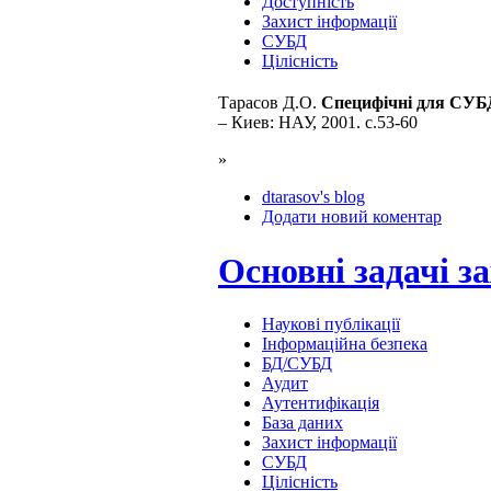
Доступність
Захист інформації
СУБД
Цілісність
Тарасов Д.О.
Специфічні для СУБ
– Киев: НАУ, 2001. с.53-60
»
dtarasov's blog
Додати новий коментар
Основні задачі з
Наукові публікації
Інформаційна безпека
БД/СУБД
Аудит
Аутентифікація
База даних
Захист інформації
СУБД
Цілісність