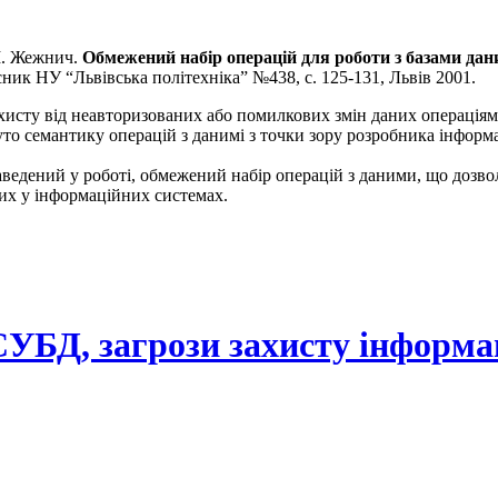
І. Жежнич.
Обмежений набір операцій для роботи з базами дан
сник НУ “Львівська політехніка” №438, с. 125-131, Львів 2001.
 захисту від неавторизованих або помилкових змін даних операц
семантику операцій з данимі з точки зору розробника інформа
ведений у роботі, обмежений набір операцій з даними, що дозв
их у інформаційних системах.
УБД, загрози захисту інформа