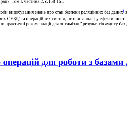
ць. Том I, частина 2, с.158-161.
i
асоби видобування знань про стан безпеки реляційних баз даних
з
i
ових СУБД
та операційних систем, питання аналізу ефективності р
о практичні рекомендації для оптимізації результатів аудиту баз 
операцій для роботи з базами