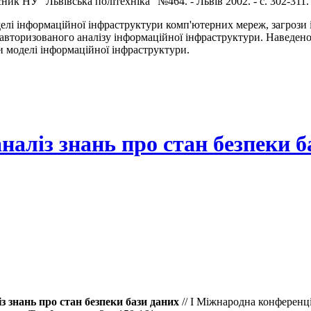
ник НУ “Львівська політехніка” №464. - Львів 2002. - с. 302-311.
елі інформаційної інфраструктури комп'ютерних мереж, загрози
еавторизованого аналізу інформаційної інфраструктури. Наведен
и моделі інформаційної інфраструктури.
наліз знань про стан безпеки б
з знань про стан безпеки бази даних
// I Міжнародна конференці