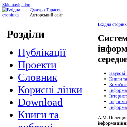
Skip navigation
.
Дмитро Тарасов
Авторський сайт
Вхідна сторінк
Розділи
Систем
інформ
Публікації
серед
Проекти
Наукові 
Cловник
Книги та
Комп'юте
Корисні лінки
Інформа
Інтернет
Download
Інформа
Інформа
Книги та
А.М. Пелещиш
інформаційн