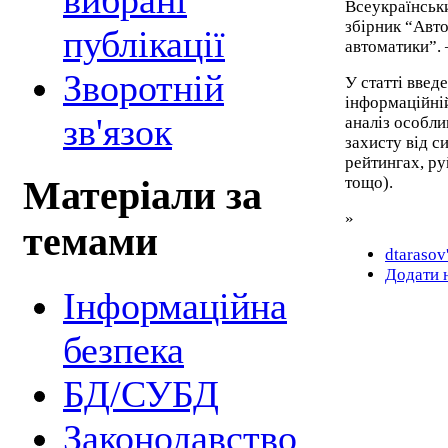
вибрані
Всеукраїнськ
збірник “Авто
публікації
автоматики”. 
Зворотній
У статті введ
інформаційні
зв'язок
аналіз особл
захисту від с
рейтингах, ру
тощо).
Матеріали за
»
темами
dtarasov
Додати 
Інформаційна
безпека
БД/СУБД
Законодавство