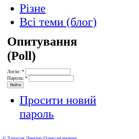
Різне
Всі теми (блог)
Опитування
(Poll)
Логін:
*
Пароль:
*
Просити новий
пароль
© Тарасов Дмитро Олександрович.