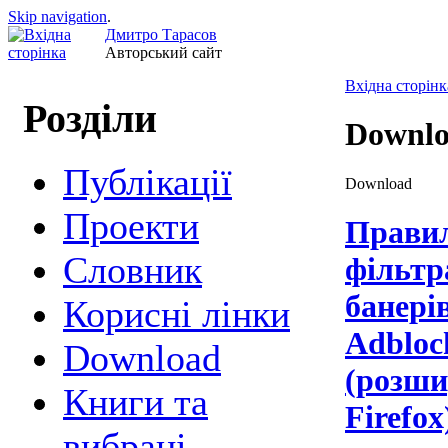
Skip navigation
.
Дмитро Тарасов
Авторський сайт
Вхідна сторінк
Розділи
Downl
Публікації
Download
Проекти
Прави
Cловник
фільтр
банері
Корисні лінки
Adbloc
Download
(розши
Книги та
Firefox
вибрані