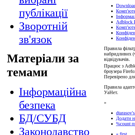
Downloa
публікації
Комп'юте
Інформац
Adblock 
Зворотній
Комп'ют
Конфіден
зв'язок
Конфіден
Правила фільтр
набридливих (ч
Матеріали за
відвідувачів.
Працює з Adbl
темами
броузера Firefo
Перевірено для 
Правила адапто
Інформаційна
УаНет.
безпека
»
dtarasov's
БД/СУБД
Додати н
%count п
Законодавство
« first